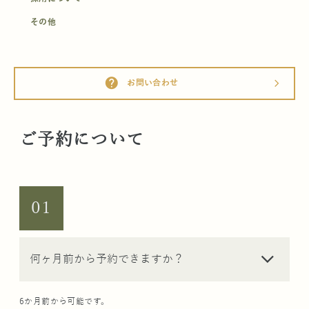
その他
help
お問い合わせ
arrow_forward_ios
ご予約について
01
arrow_forward_ios
何ヶ月前から予約できますか？
6か月前から可能です。