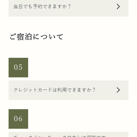
arrow_forward_ios
当日でも予約できますか？
ご宿泊について
05
arrow_forward_ios
クレジットカードは利用できますか？
06