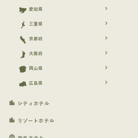
navigate_next
愛知県
navigate_next
三重県
navigate_next
京都府
navigate_next
大阪府
navigate_next
岡山県
navigate_next
広島県
location_city
シティホテル
location_city
リゾートホテル
language