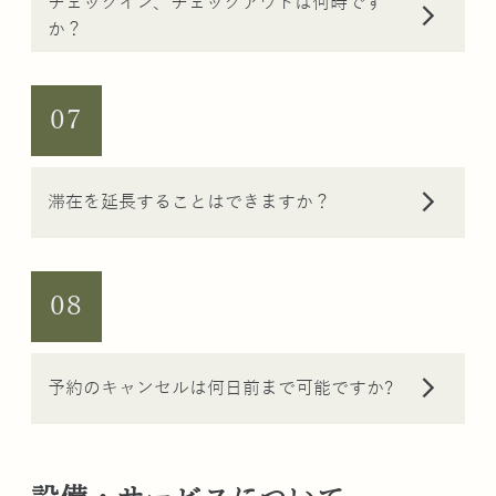
チェックイン、チェックアウトは何時です
arrow_forward_ios
か？
07
arrow_forward_ios
滞在を延長することはできますか？
08
arrow_forward_ios
予約のキャンセルは何日前まで可能ですか?