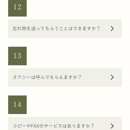
12
arrow_forward_ios
忘れ物を送ってもらうことはできますか？
13
arrow_forward_ios
タクシーは呼んでもらえますか？
14
arrow_forward_ios
コピーやFAXのサービスはありますか？