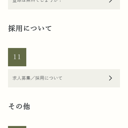
arrow_forward_ios
登録は無料でしょうか？
採用について
11
arrow_forward_ios
求人募集／採用について
その他