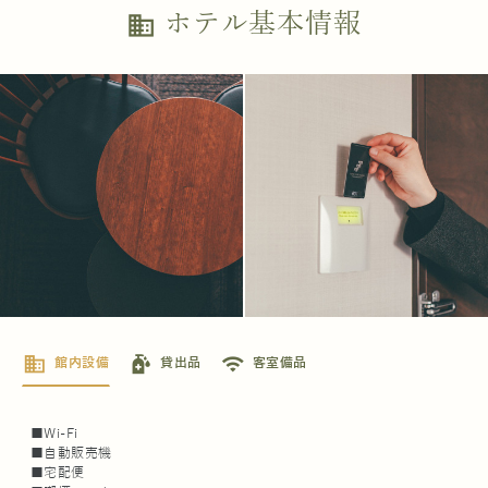
ホテル基本情報
business
business
sanitizer
wifi
館内設備
貸出品
客室備品
■Wi-Fi
■自動販売機
■宅配便