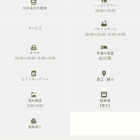
set_meal
ハッピーアワー
料亭発祥の朝食
18:00～20:00
bathtub
サービス
パブリックバス
15:30～23:30 / 5:30～9:00
hot_tub
hotel
サウナ
快適な客室
15:30～23:30 / 5:30～9:00
全142室
local_laundry_service
location_on
コインランドリー
周辺・観光
dinner_dining
garage
有料朝食
駐車場
6:30~9:30
【有料】
apartment
施設紹介