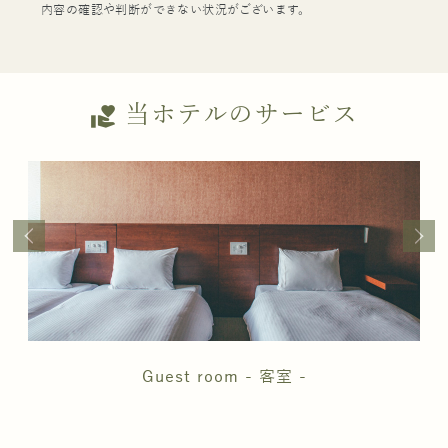
内容の確認や判断ができない状況がございます。
当ホテルのサービス
volunteer_activism
Guest room - 客室 -