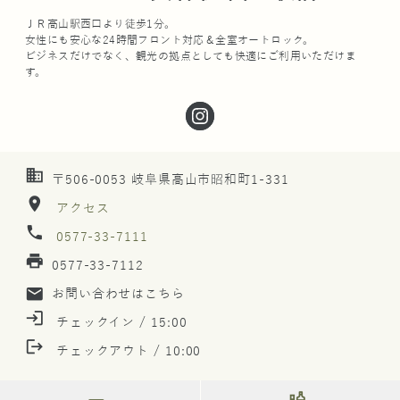
ＪＲ高山駅西口より徒歩1分。
女性にも安心な24時間フロント対応＆全室オートロック。
ビジネスだけでなく、観光の拠点としても快適にご利用いただけま
す。
business
〒506-0053 岐阜県高山市昭和町1-331
location_on
アクセス
phone
0577-33-7111
print
0577-33-7112
mail
お問い合わせはこちら
login
チェックイン / 15:00
logout
チェックアウト / 10:00
liquor