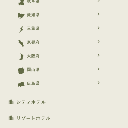
navigate_next
岐阜県
navigate_next
愛知県
navigate_next
三重県
navigate_next
京都府
navigate_next
大阪府
navigate_next
岡山県
navigate_next
広島県
location_city
シティホテル
location_city
リゾートホテル