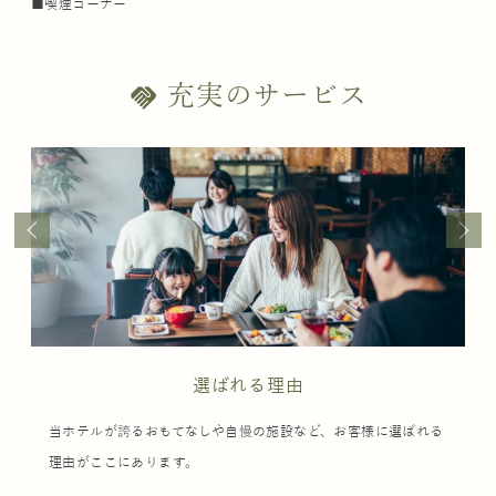
■喫煙コーナー
充実のサービス
handshake
選ばれる理由
当ホテルが誇るおもてなしや自慢の施設など、お客様に選ばれる
理由がここにあります。