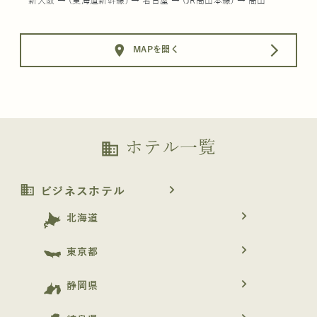
新大阪 → (東海道新幹線) → 名古屋 → (JR高山本線) → 高山
location_on
arrow_forward_ios
MAPを開く
ホテル一覧
business
business
navigate_next
ビジネスホテル
navigate_next
北海道
navigate_next
東京都
navigate_next
静岡県