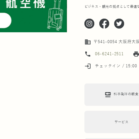
ビジネス・観光の拠点として最適
business
〒541-0054 大阪府
phone
prin
06-6241-2511
login
チェックイン / 15:00
set_meal
料亭発祥の朝食
サービス