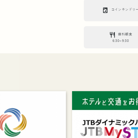
local_laundry_service
コインランドリ
restaurant
無料朝食
6:30~9:30