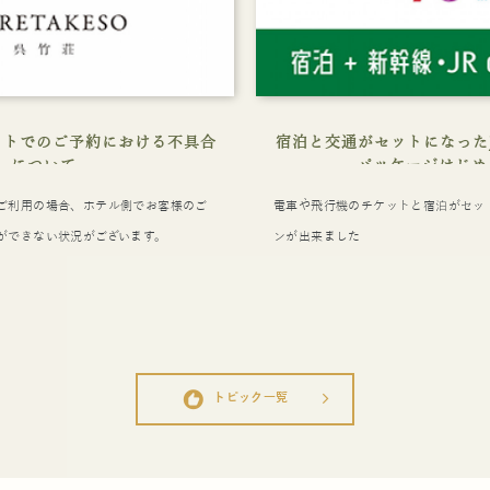
イトでのご予約における不具合
宿泊と交通がセットになった
について
パッケージはじめ
ご利用の場合、ホテル側でお客様のご
電車や飛行機のチケットと宿泊がセッ
ができない状況がございます。
ンが出来ました
recommend
トピック一覧
arrow_forward_ios