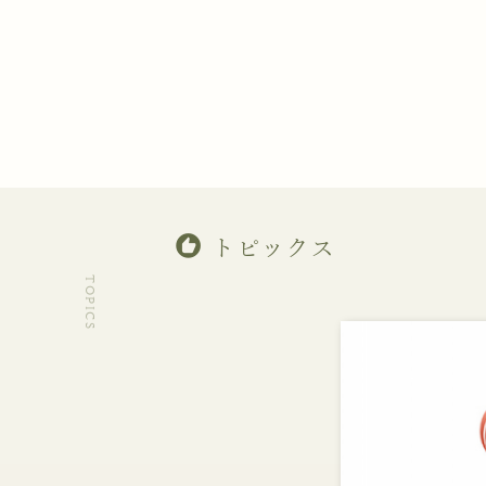
recommend
トピックス
TOPICS