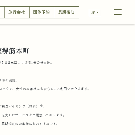
口
旅行会社
団体予約
長期宿泊
JP
阪堺筋本町
駅】8番出口より徒歩1分の好立地。
蔵庫を完備。
トロックで、女性のお客様にも安心してご利用いただけます。
*朝食バイキング（無料）や、
、充実したサービスをご用意しております。
、長期滞在のお客様にもおすすめです。