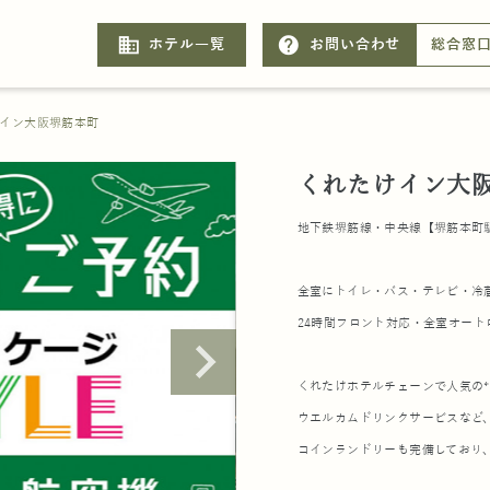
business
help
ホテル一覧
お問い合わせ
総合窓
イン大阪堺筋本町
くれたけイン大
地下鉄堺筋線・中央線【堺筋本町
全室にトイレ・バス・テレビ・冷
24時間フロント対応・全室オー
くれたけホテルチェーンで人気の*
ウエルカムドリンクサービスなど
コインランドリーも完備しており