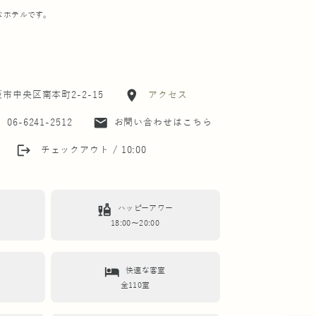
なホテルです。
location_on
大阪市中央区南本町2-2-15
アクセス
t
mail
06-6241-2512
お問い合わせはこちら
logout
チェックアウト / 10:00
liquor
ハッピーアワー
18:00～20:00
hotel
快適な客室
全110室