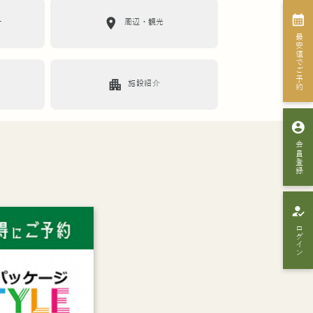
calendar_month
location_on
ー
周辺・観光
最安値でご予約
apartment
施設紹介
account_circle
会員登録
how_to_reg
ログイン