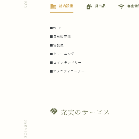
business
sanitizer
wifi
館内設備
貸出品
客室備
■Wi-Fi
■自動販売機
■宅配便
■クリーニング
■コインランドリー
■アメニティコーナー
handshake
充実のサービス
SERVICE