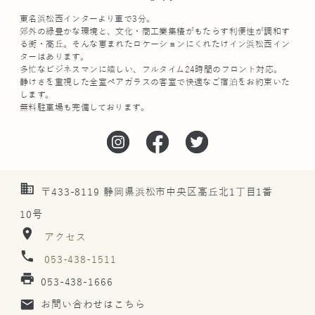
東名浜松西インターより車で3分。
郊外の緑豊かな環境と、文化・商工業集積がもたらす利便性が調和す
る街・高丘。そんな恵まれたロケーションにくれたけイン浜松西イン
ターはあります。
多忙なビジネスマンに嬉しい、フルタイム24時間のフロント対応。
静けさを重視した全室ペアガラスの客室で快適なご宿泊をお約束いた
します。
無料駐車場も完備しております。
business
〒433-8119 静岡県浜松市中央区高丘北1丁目1番
10号
location_on
アクセス
phone
053-438-1511
print
053-438-1666
mail
お問い合わせはこちら