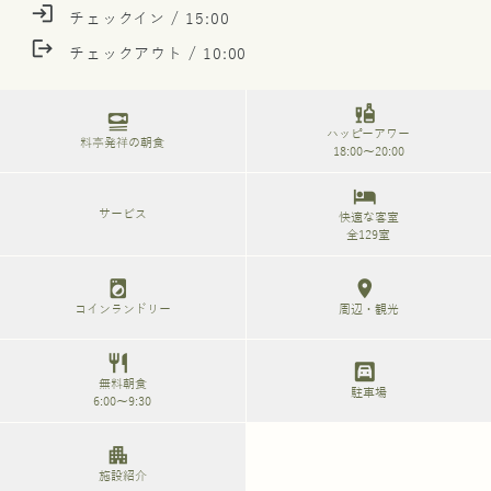
login
チェックイン / 15:00
logout
チェックアウト / 10:00
liquor
set_meal
ハッピーアワー
料亭発祥の朝食
18:00～20:00
hotel
サービス
快適な客室
全129室
local_laundry_service
location_on
コインランドリー
周辺・観光
restaurant
garage
無料朝食
駐車場
6:00～9:30
apartment
施設紹介