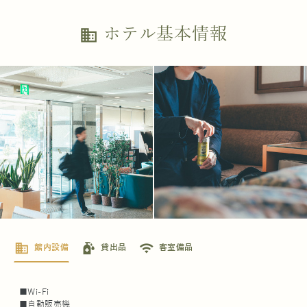
ホテル基本情報
business
business
sanitizer
wifi
館内設備
貸出品
客室備品
■Wi-Fi
■自動販売機