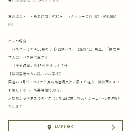
■JR浜松駅北口からのアクセス
車の場合・・・所要時間：約30分 （タクシーご利用時・約3,000
円）
バスの場合・・・
バスターミナル16番のりば(遠鉄バス）【路線41】乗車、「開成中
学入口」バス停下車すぐ
（所要時間：約45分 料金：410円）
【静岡空港からお越しのお客様】
国道473号バイパスから東名高速相良牧之原ICを経由、浜松西ICより
お越し下さい。所要時間約30分。
浜松駅から空港までのバス（浜松西IC乗り換え）が一日4～5便往復い
たします
location_on
arrow_forward_ios
MAPを開く