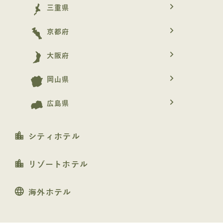
navigate_next
三重県
navigate_next
京都府
navigate_next
大阪府
navigate_next
岡山県
navigate_next
広島県
location_city
シティホテル
location_city
リゾートホテル
language
海外ホテル