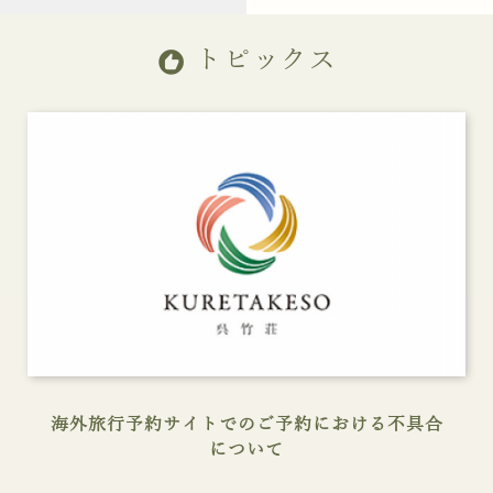
トピックス
recommend
海外旅行予約サイトでのご予約における不具合
について