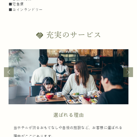
■宅急便
■コインランドリー
充実のサービス
handshake
選ばれる理由
当ホテルが誇るおもてなしや自慢の施設など、お客様に選ばれる
理由がここにあります。