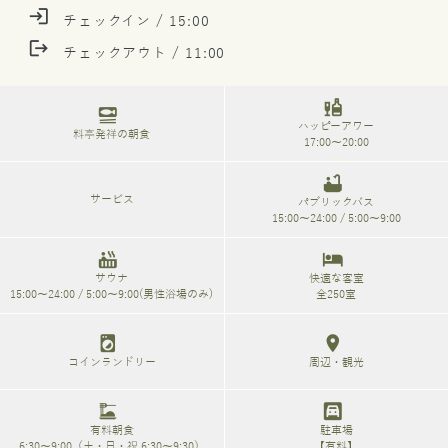
login
チェックイン / 15:00
logout
チェックアウト / 11:00
liquor
set_meal
ハッピーアワー
料亭発祥の朝食
17:00～20:00
bathtub
サービス
パブリックバス
15:00～24:00 / 5:00～9:00
hot_tub
hotel
サウナ
快適な客室
15:00～24:00 / 5:00～9:00(男性浴場のみ)
全250室
local_laundry_service
location_on
コインランドリー
周辺・観光
dinner_dining
garage
有料朝食
駐車場
6:30～9:00（土・日・祝 6:30～9:30）
【有料】