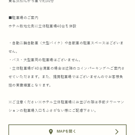
東名浜松ICから車で約30分
■駐車場のご案内
ホテル敷地北側に立体駐車場40台を併設
・自動二輪自動車（大型バイク）や自転車の駐車スペースはございま
せん。
・バス・大型車両の駐車場はございません。
・立体駐車場が40台満車の場合は近隣のコインパーキングへご案内さ
せていただきます。また、提携駐車場ではございませんのでお客様負
担の実費精算となります。
※ご注意ください※ホテル立体駐車場にお並びの際は手前タワーマン
ションの駐車場入口をふさがない様にご配慮下さい。
location_on
arrow_forward_ios
MAPを開く