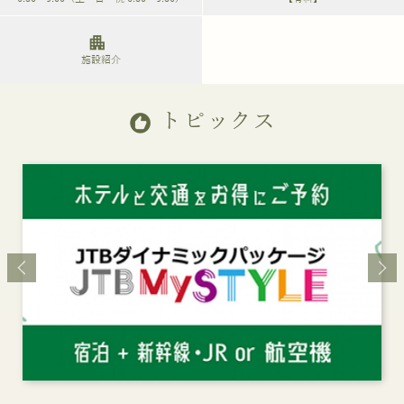
apartment
施設紹介
トピックス
recommend