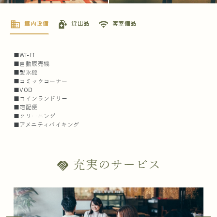
business
sanitizer
wifi
館内設備
貸出品
客室備品
■Wi-Fi
■自動販売機
■製氷機
■コミックコーナー
■VOD
■コインランドリー
■宅配便
■クリーニング
■アメニティバイキング
充実のサービス
handshake