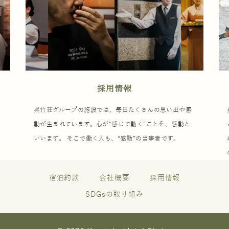
採用情報
ウ
呉竹荘グループの施設では、毎日たくさんの思い出や感
動が生まれています。心が“感じて動く”ことを、感動と
いいます。 そこで働く人も、“感動”の当事者です。
宿泊約款
会社概要
採用情報
SDGsの取り組み