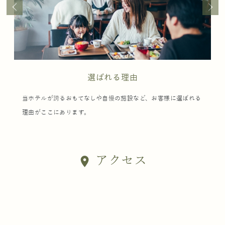
選ばれる理由
当ホテルが誇るおもてなしや自慢の施設など、お客様に選ばれる
理由がここにあります。
アクセス
location_on