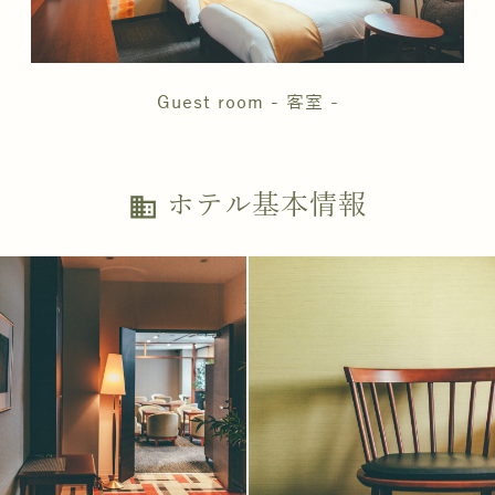
Guest room - 客室 -
ホテル基本情報
business