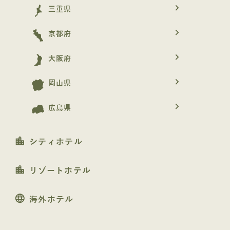
navigate_next
三重県
navigate_next
京都府
navigate_next
大阪府
navigate_next
岡山県
navigate_next
広島県
location_city
シティホテル
location_city
リゾートホテル
language
海外ホテル