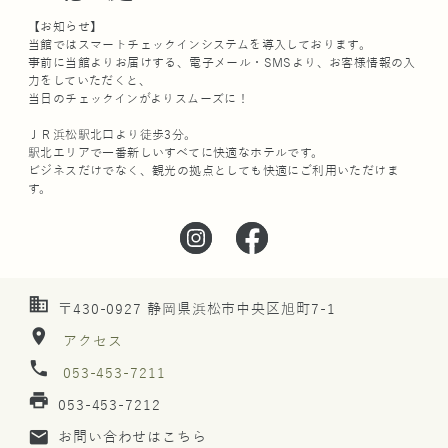
【お知らせ】
当館ではスマートチェックインシステムを導入しております。
事前に当館よりお届けする、電子メール・SMSより、お客様情報の入
力をしていただくと、
当日のチェックインがよりスムーズに！
ＪＲ浜松駅北口より徒歩3分。
駅北エリアで一番新しいすべてに快適なホテルです。
ビジネスだけでなく、観光の拠点としても快適にご利用いただけま
す。
business
〒430-0927 静岡県浜松市中央区旭町7-1
location_on
アクセス
phone
053-453-7211
print
053-453-7212
mail
お問い合わせはこちら