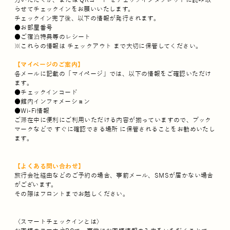
力いただくか、または QRコード をチェックインタブレットに読み取
らせてチェックインをお願いいたします。
チェックイン完了後、以下の情報が発行されます。
●お部屋番号
●ご宿泊特典等のレシート
※これらの情報は チェックアウト まで大切に保管してください。
【マイページのご案内】
各メールに記載の「マイページ」では、以下の情報をご確認いただけ
ます。
●チェックインコード
●館内インフォメーション
●Wi-Fi情報
ご滞在中に便利にご利用いただける内容が揃っていますので、ブック
マークなどで すぐに確認できる場所 に保管されることをお勧めいたし
ます。
【よくある問い合わせ】
旅行会社経由などのご予約の場合、事前メール、SMSが届かない場合
がございます。
その際はフロントまでお越しください。
〈スマートチェックインとは〉