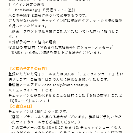
1.ドメイン設定の解除
2.「hotelsmart.jp」を受信リストに追加
※この手続きは法令に基づいて必要なものです。
ご入力がない場合、チェックイン時に施設内タブレットで同様の操作
を行っていただきます。
（従来、フロントで紙台帳にご記入いただいていた内容に相当しま
す。）
※外部予約サイト経由の場合
宿泊日の 数日前 に登録された電話番号宛にショートメッセージ
（SMS）で同様のご連絡を差し上げる場合がございます。
【ご宿泊予定日の前日】
登録いただいた電子メールまたはSMSに「チェックインコード」をお
送りします、ご宿泊当日まで大切に保管をお願いいたします。
●送信メールアドレス: no-reply@hotelsmart.jp
※チェックインコードとは
チェックインを簡易化させることを目的にした『６桁の数字』または
『QRコード』のことです
【ご宿泊当日】
チェックインは 15時 から可能です。
（店舗・プランにより異なる場合がございます。詳細はご予約いただ
いたサイトやメール等をご確認ください。）
上記の電子メールまたはSMSに記載された チェックインコード を入