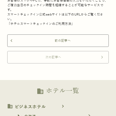
お客様のスマホやPCで、事前にお客様情報の入力をいただくことで、
ご宿泊当日のチェックイン時間を短縮することが可能なサービスで
す。
スマートチェックイン公式webサイトは以下のURLからご覧くださ
い。
「ホテルスマートチェックインのご利用方法」
前の記事へ
arrow_back_ios
次の記事へ
arrow_forward_ios
ホテル一覧
business
business
navigate_next
ビジネスホテル
navigate_next