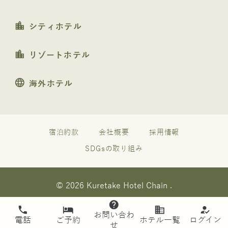
location_city
シティホテル
location_city
リゾートホテル
language
海外ホテル
宿泊約款
会社概要
採用情報
SDGsの取り組み
© 2026 Kuretake Hotel Chain .
help
phone
hotel
business
how_to_reg
お問い合わ
電話
ご予約
ホテル一覧
ログイン
せ