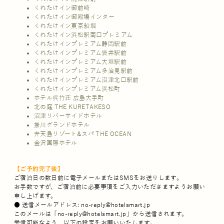
くれたけイン御前崎
くれたけイン御殿場インター
くれたけイン東京船堀
くれたけイン浜松駅南口プレミアム
くれたけインプレミアム静岡駅前
くれたけインプレミアム袋井駅前
くれたけインプレミアム大垣駅前
くれたけインプレミアム多治見駅前
くれたけインプレミアム沼津北口駅前
くれたけインプレミアム浜松町
ホテル呉竹荘 広島大手町
北の庭 THE KURETAKESO
沼津リバーサイドホテル
掛川グランドホテル
弁天島リゾート&スパ THE OCEAN
金沢国際ホテル
【ご予約完了後】
ご宿泊日の数日前に電子メールまたはSMSをお送りします。
お手数ですが、ご宿泊前に必要事項をご入力いただきますようお願い
申し上げます。
● 送信メールアドレス: no-reply@hotelsmart.jp
このメールは「no-reply@hotelsmart.jp」から送信されます。
受信可能なよう、以下の設定をお願いいたします。