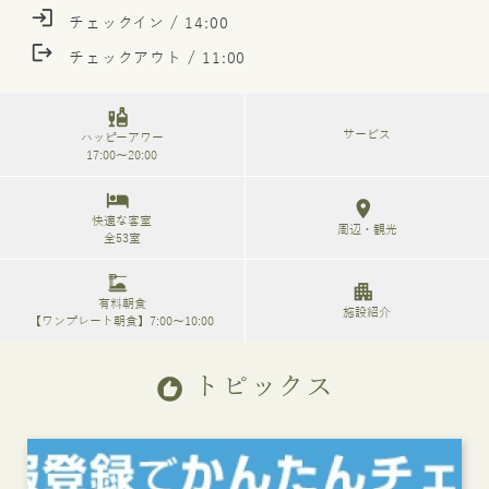
login
チェックイン / 14:00
logout
チェックアウト / 11:00
liquor
サービス
ハッピーアワー
17:00～20:00
hotel
location_on
快適な客室
周辺・観光
全53室
dinner_dining
apartment
有料朝食
施設紹介
【ワンプレート朝食】7:00～10:00
トピックス
recommend