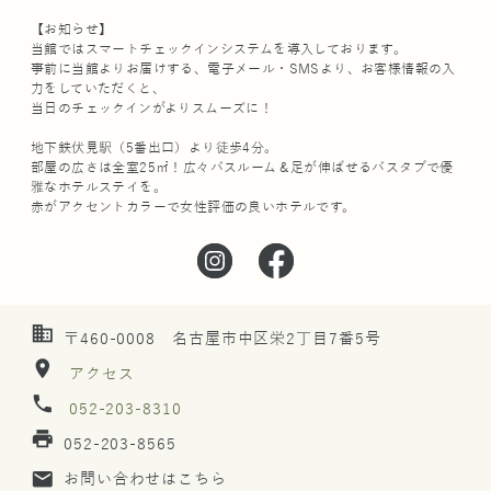
【お知らせ】
当館ではスマートチェックインシステムを導入しております。
事前に当館よりお届けする、電子メール・SMSより、お客様情報の入
力をしていただくと、
当日のチェックインがよりスムーズに！
地下鉄伏見駅（5番出口）より徒歩4分。
部屋の広さは全室25㎡！広々バスルーム＆足が伸ばせるバスタブで優
雅なホテルステイを。
赤がアクセントカラーで女性評価の良いホテルです。
business
〒460-0008 名古屋市中区栄2丁目7番5号
location_on
アクセス
phone
052-203-8310
print
052-203-8565
mail
お問い合わせはこちら