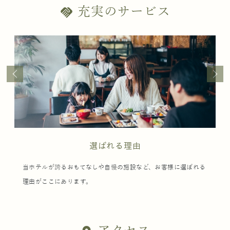
充実のサービス
handshake
選ばれる理由
当ホテルが誇るおもてなしや自慢の施設など、お客様に選ばれる
理由がここにあります。