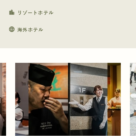
location_city
リゾートホテル
language
海外ホテル