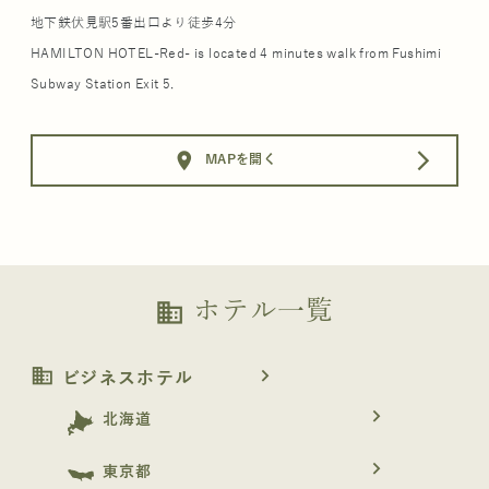
地下鉄伏見駅5番出口より徒歩4分
HAMILTON HOTEL-Red- is located 4 minutes walk from Fushimi
Subway Station Exit 5.
location_on
arrow_forward_ios
MAPを開く
ホテル一覧
business
business
navigate_next
ビジネスホテル
navigate_next
北海道
navigate_next
東京都