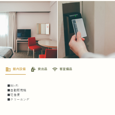
business
sanitizer
wifi
館内設備
貸出品
客室備品
■Wi-Fi
■自動販売機
■宅急便
■クリーニング