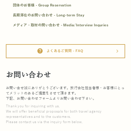
団体のお客様 - Group Reservation
長期滞在のお問い合わせ - Long-term Stay
メディア・取材の問い合わせ - Media/Interview Inquries
help
よくあるご質問 - FAQ
arrow_forward_ios
お問い合わせ
お問い合せ誠にありがとうございます。旅行会社担当者様・お客様にとっ
てメリットのあるご提案をさせて頂きます。
下記、お問い合わせフォームよりお問い合わせ下さい。
Thank you for inquiring with us.
We will offer beneficial proposals for both travel agency
representatives and to the customers.
Please contact us via the inquiry form below.