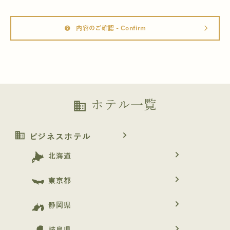
内容のご確認 - Confirm
help
arrow_forward_ios
ホテル一覧
business
business
navigate_next
ビジネスホテル
navigate_next
北海道
navigate_next
東京都
navigate_next
静岡県
navigate_next