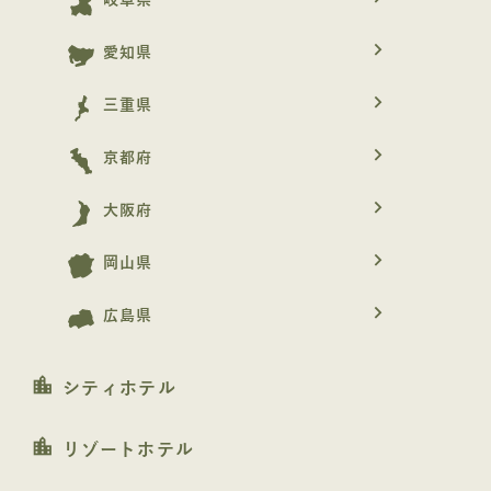
岐阜県
navigate_next
愛知県
navigate_next
三重県
navigate_next
京都府
navigate_next
大阪府
navigate_next
岡山県
navigate_next
広島県
location_city
シティホテル
location_city
リゾートホテル