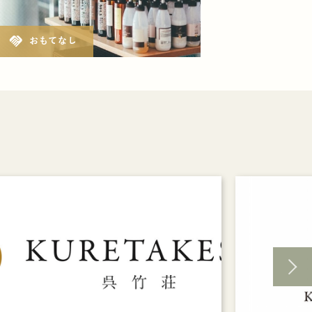
handshake
おもてなし