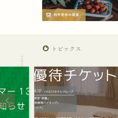
set_meal
料亭発祥の朝食
recommend
トピックス
TOPICS