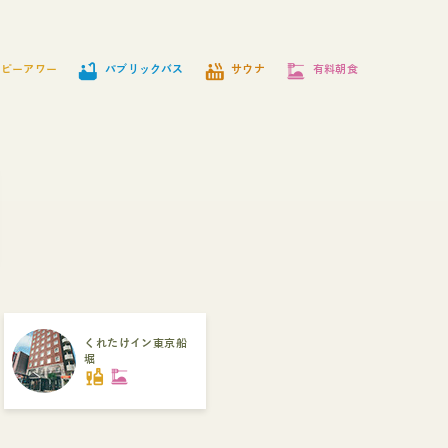
bathtub
hot_tub
dinner_dining
ッピーアワー
パブリックバス
サウナ
有料朝食
くれたけイン東京船
堀
liquor
dinner_dining