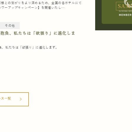
客様との繋がりをより深めるため、全国の各ホテルにて
ォロワーアップキャンペーン】を開催いたし…
その他
年の抱負、私たちは「欲張り」に進化しま
抱負、私たちは「欲張り」に進化します。
ース一覧
arrow_forward_ios