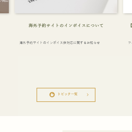
海外予約サイトのインボイスについて
海外予約サイトのインボイス非対応に関するお知らせ
フ
recommend
トピック一覧
arrow_forward_ios