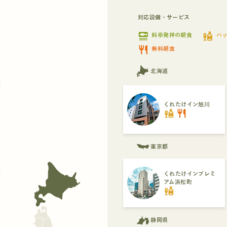
対応設備・サービス
set_meal
liquor
料亭発祥の朝食
ハ
restaurant
無料朝食
北海道
都
くれたけイン旭川
liquor
restaurant
県
県
東京都
府
くれたけインプレミ
アム浜松町
liquor
県
静岡県