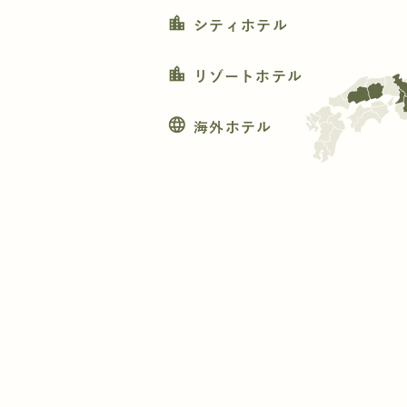
location_city
シティホテル
location_city
リゾートホテル
language
海外ホテル