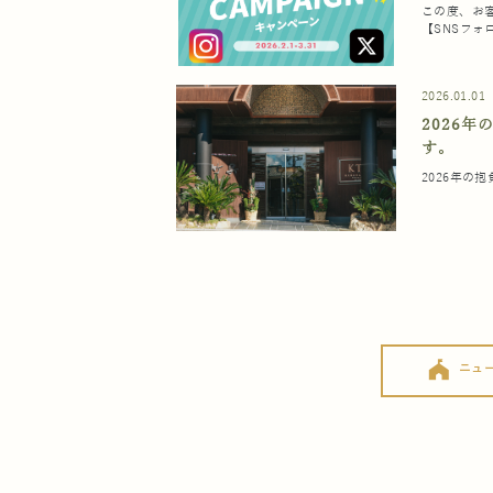
この度、お
【SNSフ
2026.01.01
2026
す。
2026年の
festival
ニュ