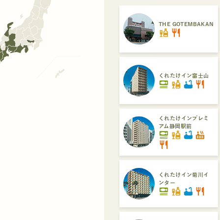
THE GOTEMBAKAN
liquor
restaurant
くれたけイン富士山
set_meal
liquor
bathtub
restaurant
くれたけインプレミ
アム静岡駅前
set_meal
liquor
bathtub
hot_tub
restaurant
くれたけイン菊川イ
ンター
set_meal
liquor
bathtub
restaurant