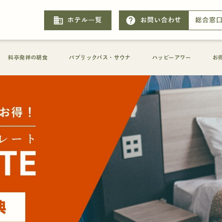
business
help
ホテル一覧
お問い合わせ
総合窓
料亭発祥の朝食
パブリックバス・サウナ
ハッピーアワー
お