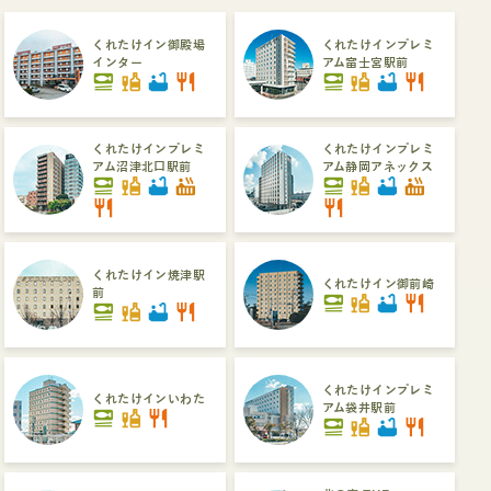
くれたけイン御殿場
くれたけインプレミ
インター
アム富士宮駅前
set_meal
liquor
bathtub
restaurant
set_meal
liquor
bathtub
restaurant
くれたけインプレミ
くれたけインプレミ
アム沼津北口駅前
アム静岡アネックス
set_meal
liquor
bathtub
hot_tub
set_meal
liquor
bathtub
hot_tub
restaurant
restaurant
くれたけイン焼津駅
くれたけイン御前崎
前
set_meal
liquor
bathtub
restaurant
set_meal
liquor
bathtub
restaurant
くれたけインプレミ
くれたけインいわた
アム袋井駅前
set_meal
liquor
restaurant
set_meal
liquor
bathtub
restaurant