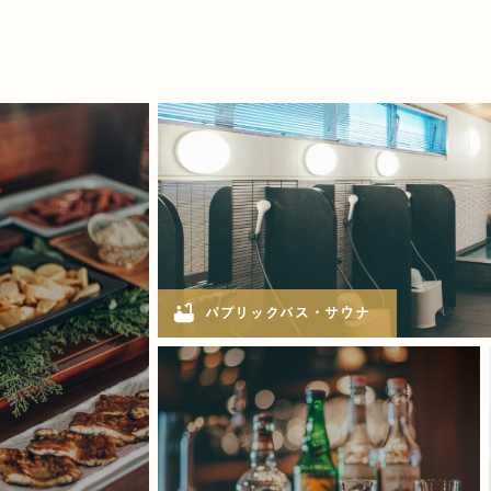
bathtub
パブリックバス・サウナ