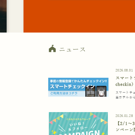
festival
ニュース
2026.08.01
スマート
checkin
スマートチ
当ホテルか
2026.01.28
【2/1〜
ンペーン