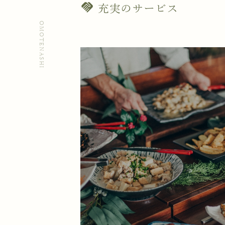
handshake
充実のサービス
OMOTENASHI