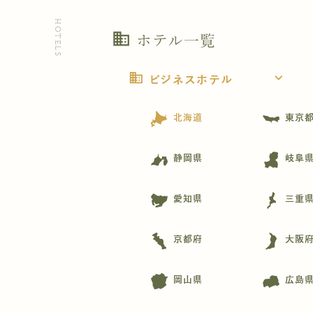
HOTELS
business
ホテル一覧
business
expand_more
ビジネスホテル
北海道
東京
静岡県
岐阜
愛知県
三重
京都府
大阪
岡山県
広島