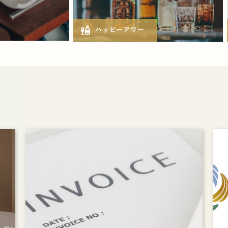
liquor
ハッピーアワー