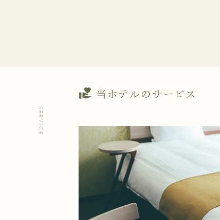
volunteer_activism
当ホテルのサービス
SERVICE