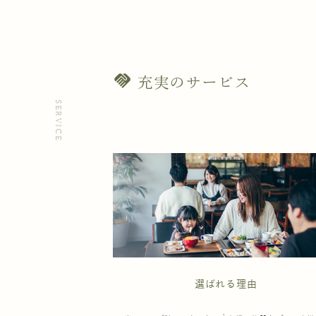
handshake
充実のサービス
SERVICE
選ばれる理由