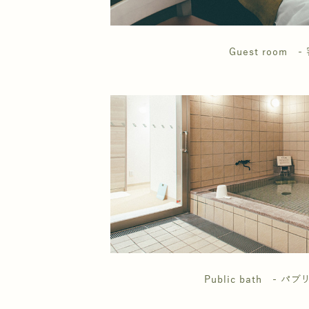
Guest room -
Public bath - パ