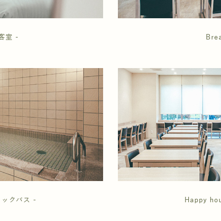
 客室 -
Bre
ブリックバス -
Happy h