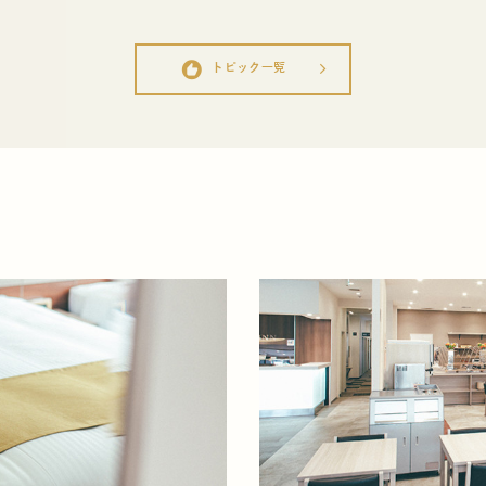
recommend
トピック一覧
arrow_forward_ios