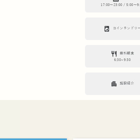
17:00～23:00 / 5:00～9
local_laundry_service
コインランドリ
restaurant
無料朝食
6:30~9:30
apartment
施設紹介