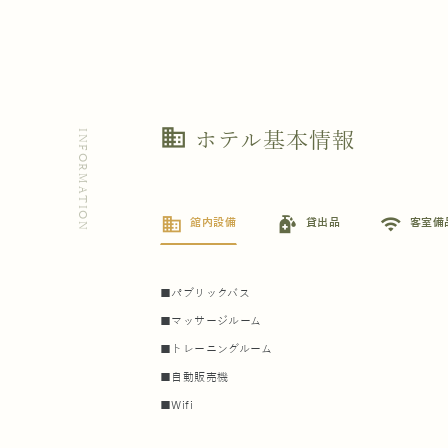
business
INFORMATION
ホテル基本情報
business
sanitizer
wifi
館内設備
貸出品
客室備
■パブリックバス
■マッサージルーム
■トレーニングルーム
■自動販売機
■Wifi