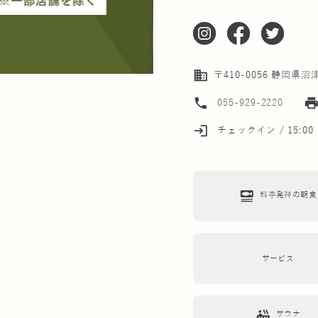
business
〒410-0056 静岡県沼
phone
prin
055-929-2220
login
チェックイン / 15:00
set_meal
料亭発祥の朝食
サービス
hot_tub
サウナ