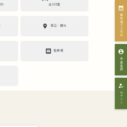
:00
全158室
calendar_month
最安値でご予約
location_on
ー
周辺・観光
garage
account_circle
駐車場
会員登録
how_to_reg
ログイン