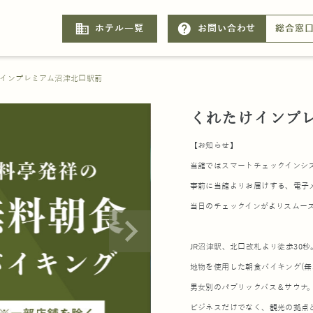
business
help
ホテル一覧
お問い合わせ
総合窓
インプレミアム沼津北口駅前
くれたけインプ
【お知らせ】
当館ではスマートチェックインシ
事前に当館よりお届けする、電子
当日のチェックインがよりスムー
JR沼津駅、北口改札より徒歩30秒
地物を使用した朝食バイキング(
男女別のパブリックバス＆サウナ。
ビジネスだけでなく、観光の拠点