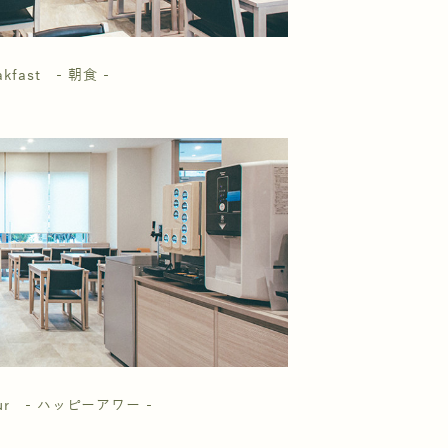
akfast - 朝食 -
our - ハッピーアワー -