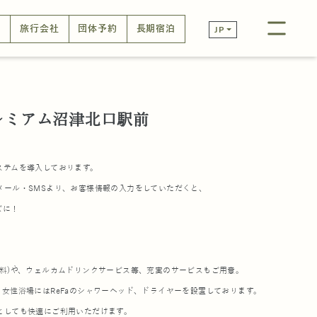
口
旅行会社
団体予約
長期宿泊
JP
レミアム沼津北口駅前
ステムを導入しております。
メール・SMSより、お客様情報の入力をしていただくと、
ズに！
。
無料)や、ウェルカムドリンクサービス等、充実のサービスもご用意。
女性浴場にはReFaのシャワーヘッド、ドライヤーを設置しております。
としても快適にご利用いただけます。