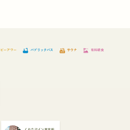
bathtub
hot_tub
dinner_dining
ッピーアワー
パブリックバス
サウナ
有料朝食
くれたけイン東京船