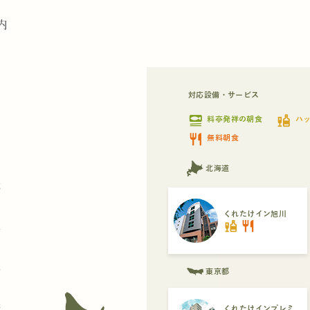
内
対応設備・サービス
set_meal
liquor
料亭発祥の朝食
ハ
restaurant
無料朝食
北海道
都
くれたけイン旭川
liquor
restaurant
県
県
東京都
府
くれたけインプレミ