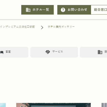
business
help
ホテル一覧
お問い合わせ
総合窓
インプレミアム沼津北口駅前
ホテル案内ギャラリー
otel
handshake
business
客室
サービス