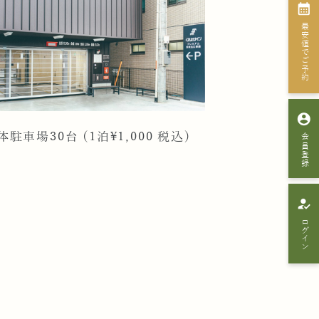
calendar_month
最安値でご予約
account_circle
体駐車場30台 (1泊\1,000 税込)
会員登録
how_to_reg
ログイン