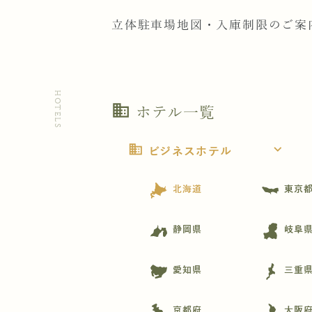
立体駐車場地図・入庫制限のご案
HOTELS
business
ホテル一覧
business
expand_more
ビジネスホテル
北海道
東京
静岡県
岐阜
愛知県
三重
京都府
大阪