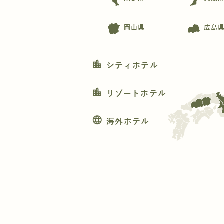
岡山県
広島
location_city
シティホテル
location_city
リゾートホテル
language
海外ホテル