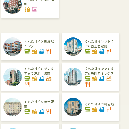
堀
liquor
dinner_dining
くれたけイン御殿場
くれたけインプレミ
インター
アム富士宮駅前
set_meal
liquor
bathtub
restaurant
set_meal
liquor
bathtub
restaurant
くれたけインプレミ
くれたけインプレミ
アム沼津北口駅前
アム静岡アネックス
set_meal
liquor
bathtub
hot_tub
set_meal
liquor
bathtub
hot_tub
restaurant
restaurant
くれたけイン焼津駅
くれたけイン御前崎
前
set_meal
liquor
bathtub
restaurant
set_meal
liquor
bathtub
restaurant