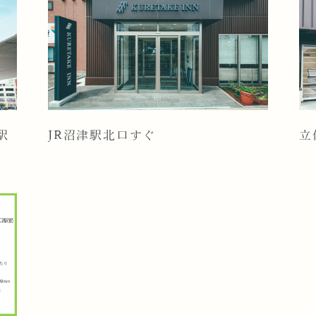
駅
JR沼津駅北口すぐ
立