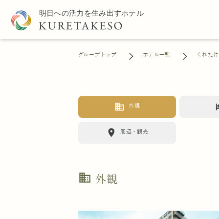
グループトップ
ホテル一覧
くれたけ
business
h
外観
location_on
周辺・観光
business
外観