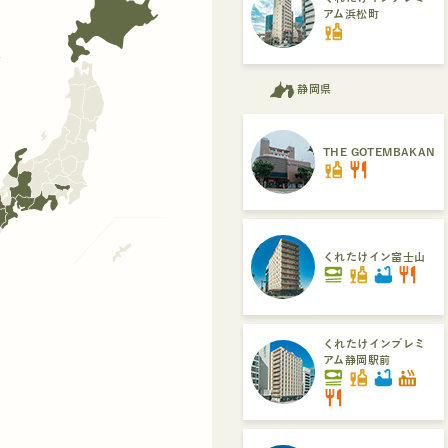
アム浜松町
liquor
県
静岡県
THE GOTEMBAKAN
liquor
restaurant
くれたけイン富士山
set_meal
liquor
bathtub
restaurant
くれたけインプレミ
アム静岡駅前
set_meal
liquor
bathtub
hot_tub
restaurant