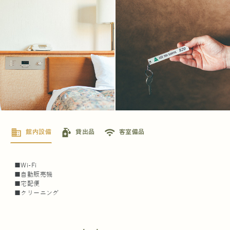
business
sanitizer
wifi
館内設備
貸出品
客室備品
■Wi-Fi
■自動販売機
■宅配便
■クリーニング