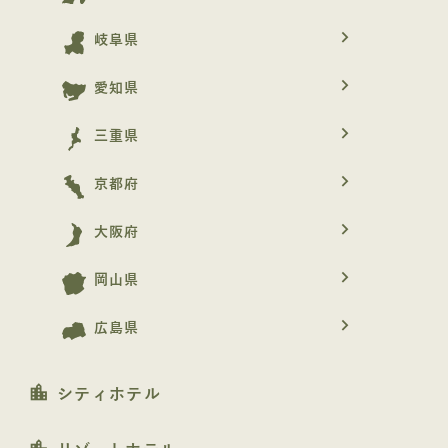
navigate_next
岐阜県
navigate_next
愛知県
navigate_next
三重県
navigate_next
京都府
navigate_next
大阪府
navigate_next
岡山県
navigate_next
広島県
location_city
シティホテル
location_city