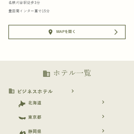
名鉄刈谷駅徒歩3分
豊田南インター車で15分
location_on
arrow_forward_ios
MAPを開く
ホテル一覧
business
business
navigate_next
ビジネスホテル
navigate_next
北海道
navigate_next
東京都
navigate_next
静岡県