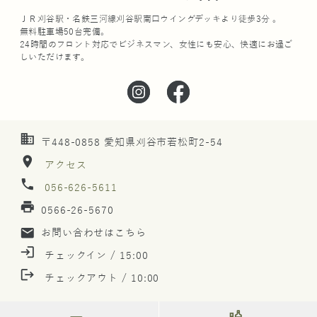
ＪＲ刈谷駅・名鉄三河線刈谷駅南口ウイングデッキより徒歩3分 。
無料駐車場50台完備。
24時間のフロント対応でビジネスマン、女性にも安心、快適にお過ご
しいただけます。
business
〒448-0858 愛知県刈谷市若松町2-54
location_on
アクセス
phone
056-626-5611
print
0566-26-5670
mail
お問い合わせはこちら
login
チェックイン / 15:00
logout
チェックアウト / 10:00
liquor