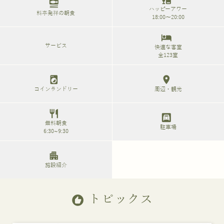
set_meal
ハッピーアワー
料亭発祥の朝食
18:00～20:00
hotel
サービス
快適な客室
全123室
local_laundry_service
location_on
コインランドリー
周辺・観光
restaurant
garage
無料朝食
駐車場
6:30~9:30
apartment
施設紹介
トピックス
recommend