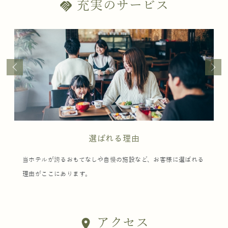
充実のサービス
handshake
選ばれる理由
当ホテルが誇るおもてなしや自慢の施設など、お客様に選ばれる
理由がここにあります。
アクセス
location_on