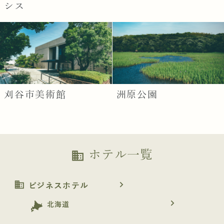
シス
刈谷市美術館
洲原公園
ホテル一覧
business
business
navigate_next
ビジネスホテル
navigate_next
北海道