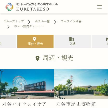
グループトップ
ホテル一覧
エースイン刈谷
ホテル案内ギャラリー
s
location_on
business
h
備
周辺・観光
外観
周辺・観光
location_on
刈谷ハイウェイオア
刈谷市歴史博物館