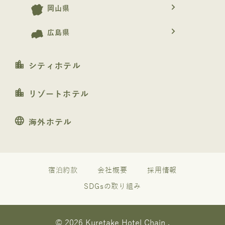
navigate_next
岡山県
navigate_next
広島県
location_city
シティホテル
location_city
リゾートホテル
language
海外ホテル
宿泊約款
会社概要
採用情報
SDGsの取り組み
© 2026 Kuretake Hotel Chain .