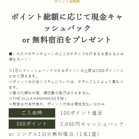
ポイント&特典
ポイント総額に応じて現金キャ
ッシュバック
or 無料宿泊をプレゼント
■くれたけホテルチェーンのどこのホテルでも貯まる＆使える♪お
得なカード！
※1日にキャッシュバックできるポイントの上限は2500ポイントと
させて頂きます。
※ポイントの付与システムについては、ホテルごとによって異なり
ます。
※宿泊代無料の際、領収書の発行はできません。
※THE VILLA HAMANAKOを除く
※売掛は付与対象外、ポイント付与は現地支払い分のみ
ご入会時
100ポイント進呈
500ポイント
2,000円キャッシュバック
or シングル1泊分無料宿泊（1名1室）