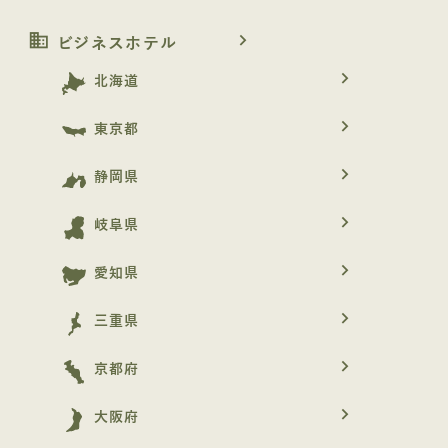
business
navigate_next
ビジネスホテル
navigate_next
北海道
navigate_next
東京都
navigate_next
静岡県
navigate_next
岐阜県
navigate_next
愛知県
navigate_next
三重県
navigate_next
京都府
navigate_next
大阪府