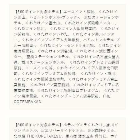
【500ポイント対象ホテル】エースイン・松阪、くれたけイ
ン岡山、ハミルトンホテル-ブラック-、 浜松ステーションホ
テル、くれたけイン富士山、くれたけイン御殿場インター、
くれたけイン旭川、 くれたけイン大阪堺筋本町、くれたけイ
ン御前崎、くれたけインいわた、くれたけイン菊川インタ
ー、くれたけインプレミアム大垣駅前、ハミルトンホテル-ブ
ルー名駅南-、 くれたけイン・セントラル浜松、くれたけイン
南海堺駅前、くれたけイン浜名湖、くれたけイン浜松西イン
ター、 豊橋ステーションホテル、くれたけイン名古屋久屋大
通、掛川ステーションホテル、 くれたけインプレミアム静岡
駅前、エースイン刈谷、くれたけインプレミアム沼津北口駅
前、くれたけインプレミアム浜松町、 くれたけイン・掛川、
くれたけイン大阪御堂筋本町、くれたけインプレミアム富士
宮駅前、 くれたけイン東京船堀、くれたけインプレミアム名
古屋納屋橋、くれたけイン浜松駅南口プレミアム、 くれたけ
イン焼津駅前、くれたけインプレミアム袋井駅前、THE
GOTEMBAKAN
【800ポイント対象ホテル】ホテル ヴィラくれたけ、掛川グ
ランドホテル、沼津リバーサイドホテル、金沢国際ホテル、
北の庭 THE KURETAKESO、京乃宿 清水五条 呉竹荘、ホテ