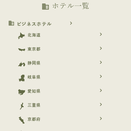
ホテル一覧
business
business
navigate_next
ビジネスホテル
navigate_next
北海道
navigate_next
東京都
navigate_next
静岡県
navigate_next
岐阜県
navigate_next
愛知県
navigate_next
三重県
navigate_next
京都府