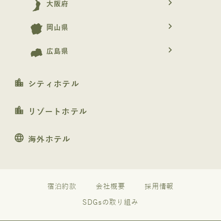
navigate_next
大阪府
navigate_next
岡山県
navigate_next
広島県
location_city
シティホテル
location_city
リゾートホテル
language
海外ホテル
宿泊約款
会社概要
採用情報
SDGsの取り組み