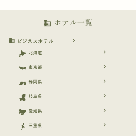
ホテル一覧
business
business
navigate_next
ビジネスホテル
navigate_next
北海道
navigate_next
東京都
navigate_next
静岡県
navigate_next
岐阜県
navigate_next
愛知県
navigate_next
三重県