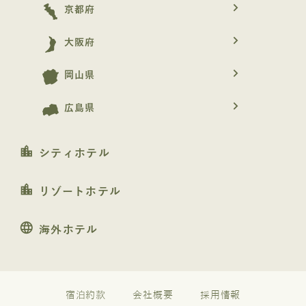
navigate_next
京都府
navigate_next
大阪府
navigate_next
岡山県
navigate_next
広島県
location_city
シティホテル
location_city
リゾートホテル
language
海外ホテル
宿泊約款
会社概要
採用情報