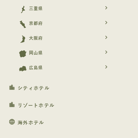
navigate_next
三重県
navigate_next
京都府
navigate_next
大阪府
navigate_next
岡山県
navigate_next
広島県
location_city
シティホテル
location_city
リゾートホテル
language
海外ホテル