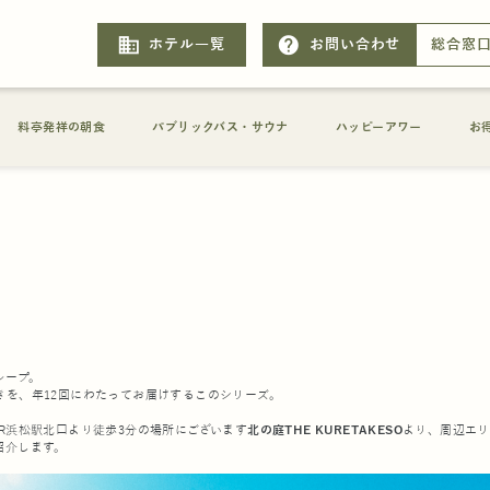
business
help
ホテル一覧
お問い合わせ
総合窓
料亭発祥の朝食
パブリックバス・サウナ
ハッピーアワー
お
ループ。
きを、年12回にわたってお届けするこのシリーズ。
市、JR浜松駅北口より徒歩3分の場所にございます
北の庭THE KURETAKESO
より、周辺エリ
紹介します。