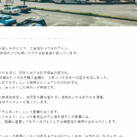
・・・・・・・・・・・・・・・・・・・・・
お楽しみのひとつ、ご当地ならではのグルメ。
歩圏内でご利用いただける飲食店が揃っています。
われるほど、日本における餃子担当の街浜松。
一世帯あたりの餃子購入金額が、３年ぶりの日本一の座を奪還しました。
に茹でもやしという独特なビジュアルの浜松餃子は、
れ、あっさりした味わいが特徴です。
に数店舗点在し、地元民も観光客も多い活気あふれる賑やかな酒場。
食材やメニューが揃っています。
「やらまいか」という言葉があります。
ってみよう」といった意気込みや心情を表すこの言葉には、
し、困難に直面してもやり遂げようとする積極性の精神が込められています。
まいか」の音頭とともに祝杯をあげる濱松たんと名物「出世の盃」をやらまいか。