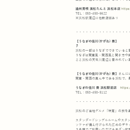
遠州男唄 濱松たんと 浜松本店
https
TEL：053-450-6622
※浜松駅周辺に他数店舗あり
・・・・・・・・・・・・・・・・
【うなぎの佳川(かがわ) 葵】
☟
浜松の一部はうなぎでできていると
うなぎは関東風・関西風と開き方や
ここ浜松の天竜川周辺と言われてい
【うなぎの佳川(かがわ) 葵】
さんに
関東・関西の真ん中である浜松で、
うなぎの佳川 葵 浜松駅前店
https
TEL：053-450-5112
・・・・・・・・・・・・・・・・
浜松のご当地グルメ「味覚」の旅を
スタンダードシングルルームやスタ
ソファが備え付けられた広めのデラ
３名様でご利用いただけるモダン和