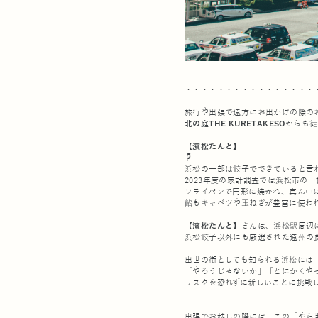
・・・・・・・・・・・・・・・・
旅行や出張で遠方にお出かけの際の
北の庭THE KURETAKESO
からも徒
【濱松たんと】
☟
浜松の一部は餃子でできていると言
2023年度の家計調査では浜松市の
フライパンで円形に焼かれ、真ん中
餡もキャベツや玉ねぎが豊富に使わ
【濱松たんと】
さんは、浜松駅周辺
浜松餃子以外にも厳選された遠州の
出世の街としても知られる浜松には
「やろうじゃないか」「とにかくや
リスクを恐れずに新しいことに挑戦
出張でお越しの際には、この「やら