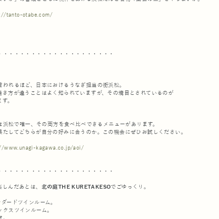
://tanto-otabe.com/
・・・・・・・・・・・・・・・・・・・・・
言われるほど、日本におけるうなぎ担当の街浜松。
焼き方が違うことはよく知られていますが、その境目とされているのが
ます。
は浜松で唯一、その両方を食べ比べできるメニューがあります。
果たしてどちらが自分の好みに合うのか。この機会にぜひお試しください。
://www.unagi-kagawa.co.jp/aoi/
・・・・・・・・・・・・・・・・・・・・・
楽しんだあとは、
北の庭THE KURETAKESO
でごゆっくり。
ンダードツインルーム。
ックスツインルーム。
室。