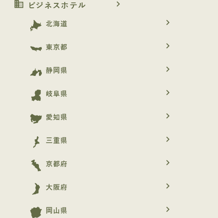
business
navigate_next
ビジネスホテル
navigate_next
北海道
navigate_next
東京都
navigate_next
静岡県
navigate_next
岐阜県
navigate_next
愛知県
navigate_next
三重県
navigate_next
京都府
navigate_next
大阪府
navigate_next
岡山県