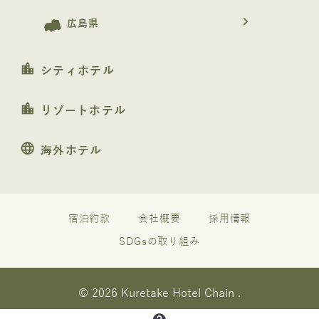
navigate_next
広島県
location_city
シティホテル
location_city
リゾートホテル
language
海外ホテル
宿泊約款
会社概要
採用情報
SDGsの取り組み
© 2026 Kuretake Hotel Chain .