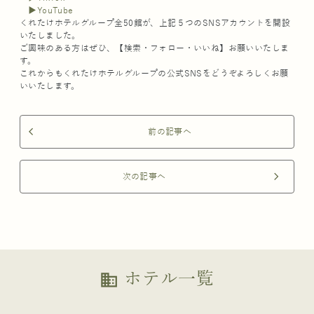
▶️YouTube
くれたけホテルグループ全50館が、上記５つのSNSアカウントを開設
いたしました。
ご興味のある方はぜひ、【検索・フォロー・いいね】お願いいたしま
す。
これからもくれたけホテルグループの公式SNSをどうぞよろしくお願
いいたします。
前の記事へ
arrow_back_ios
次の記事へ
arrow_forward_ios
ホテル一覧
business