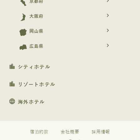
navigate_next
京都府
navigate_next
大阪府
navigate_next
岡山県
navigate_next
広島県
location_city
シティホテル
location_city
リゾートホテル
language
海外ホテル
宿泊約款
会社概要
採用情報