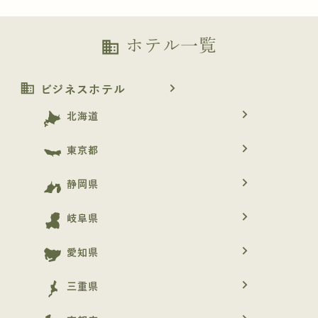
ホテル一覧
business
business
navigate_next
ビジネスホテル
navigate_next
北海道
navigate_next
東京都
navigate_next
静岡県
navigate_next
岐阜県
navigate_next
愛知県
navigate_next
三重県