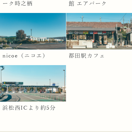
ーク時之栖
館 エアパーク
nicoe（ニコエ）
都田駅カフェ
浜松西ICより約5分