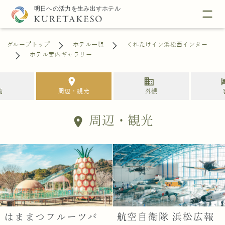
グループトップ
ホテル一覧
くれたけイン浜松西インター
ホテル案内ギャラリー
s
location_on
business
h
備
周辺・観光
外観
周辺・観光
location_on
はままつフルーツパ
航空自衛隊 浜松広報