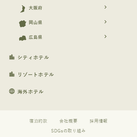
navigate_next
大阪府
navigate_next
岡山県
navigate_next
広島県
location_city
シティホテル
location_city
リゾートホテル
language
海外ホテル
宿泊約款
会社概要
採用情報
SDGsの取り組み