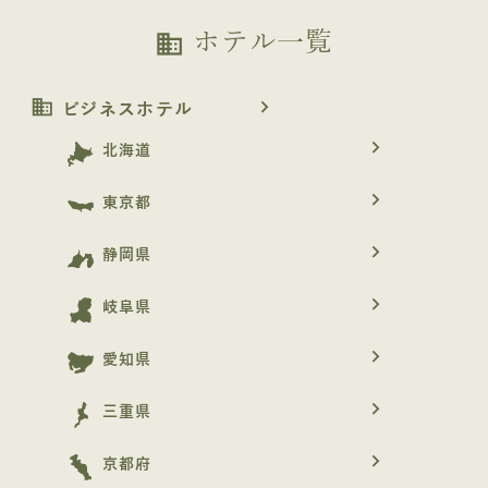
ホテル一覧
business
business
navigate_next
ビジネスホテル
navigate_next
北海道
navigate_next
東京都
navigate_next
静岡県
navigate_next
岐阜県
navigate_next
愛知県
navigate_next
三重県
navigate_next
京都府