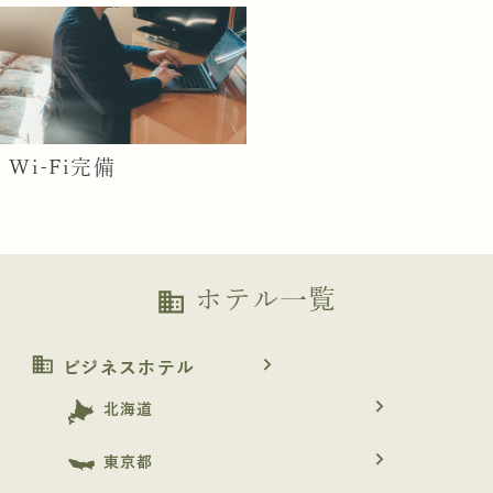
Wi-Fi完備
ホテル一覧
business
business
navigate_next
ビジネスホテル
navigate_next
北海道
navigate_next
東京都