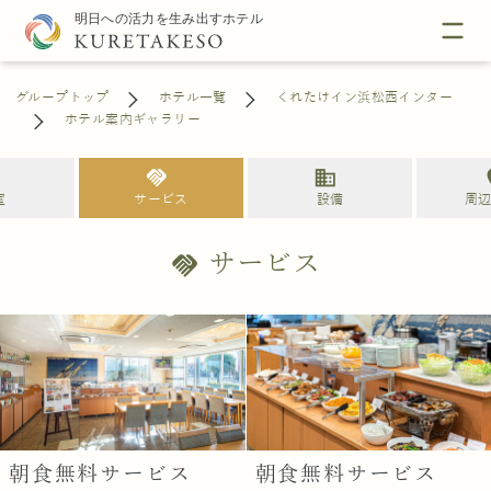
グループトップ
ホテル一覧
くれたけイン浜松西インター
ホテル案内ギャラリー
l
handshake
business
loc
室
サービス
設備
周
サービス
handshake
朝食無料サービス
朝食無料サービス