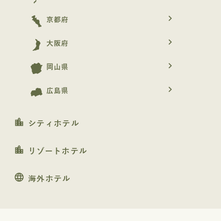
navigate_next
京都府
navigate_next
大阪府
navigate_next
岡山県
navigate_next
広島県
location_city
シティホテル
location_city
リゾートホテル
language
海外ホテル