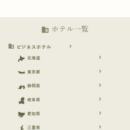
ホテル一覧
business
business
navigate_next
ビジネスホテル
navigate_next
北海道
navigate_next
東京都
navigate_next
静岡県
navigate_next
岐阜県
navigate_next
愛知県
navigate_next
三重県