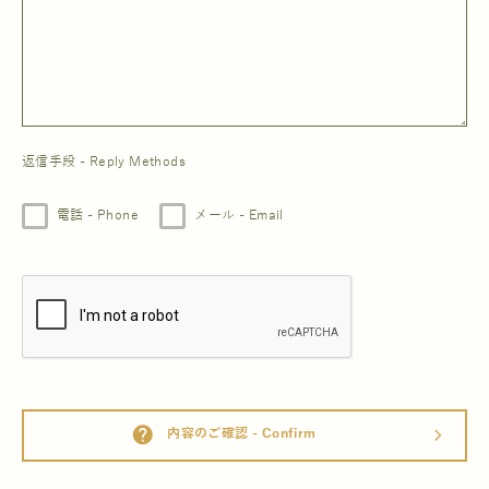
返信手段 - Reply Methods
電話 - Phone
メール - Email
help
内容のご確認 - Confirm
arrow_forward_ios