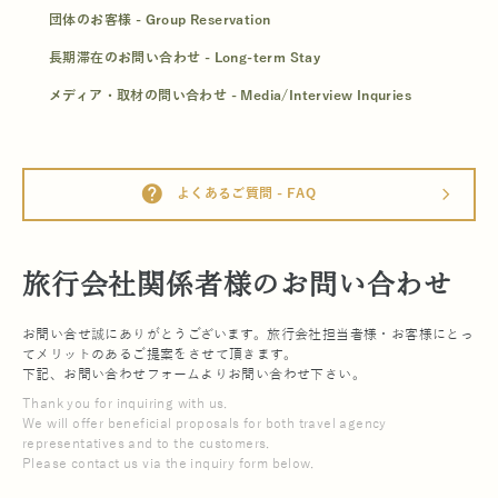
団体のお客様 - Group Reservation
長期滞在のお問い合わせ - Long-term Stay
メディア・取材の問い合わせ - Media/Interview Inquries
help
よくあるご質問 - FAQ
arrow_forward_ios
旅行会社関係者様のお問い合わせ
お問い合せ誠にありがとうございます。旅行会社担当者様・お客様にとっ
てメリットのあるご提案をさせて頂きます。
下記、お問い合わせフォームよりお問い合わせ下さい。
Thank you for inquiring with us.
We will offer beneficial proposals for both travel agency
representatives and to the customers.
Please contact us via the inquiry form below.