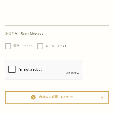
返信手段 - Reply Methods
電話 - Phone
メール - Email
help
内容のご確認 - Confirm
arrow_forward_ios