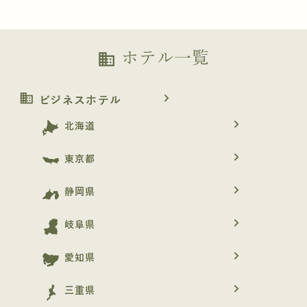
ホテル一覧
business
business
navigate_next
ビジネスホテル
navigate_next
北海道
navigate_next
東京都
navigate_next
静岡県
navigate_next
岐阜県
navigate_next
愛知県
navigate_next
三重県