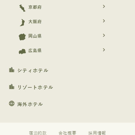
navigate_next
京都府
navigate_next
大阪府
navigate_next
岡山県
navigate_next
広島県
location_city
シティホテル
location_city
リゾートホテル
language
海外ホテル
宿泊約款
会社概要
採用情報