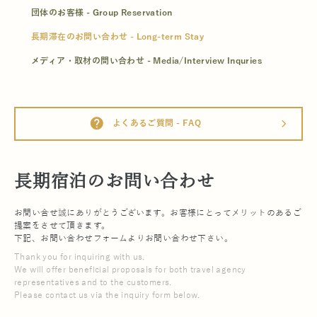
団体のお客様 - Group Reservation
長期滞在のお問い合わせ - Long-term Stay
メディア・取材の問い合わせ - Media/Interview Inquries
help
よくあるご質問 - FAQ
arrow_forward_ios
長期宿泊のお問い合わせ
お問い合せ誠にありがとうございます。お客様にとってメリットのあるご
提案をさせて頂きます。
下記、お問い合わせフォームよりお問い合わせ下さい。
Thank you for inquiring with us.
We will offer beneficial proposals for both travel agency
representatives and to the customers.
Please contact us via the inquiry form below.