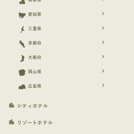
岐阜県
navigate_next
愛知県
navigate_next
三重県
navigate_next
京都府
navigate_next
大阪府
navigate_next
岡山県
navigate_next
広島県
location_city
シティホテル
location_city
リゾートホテル