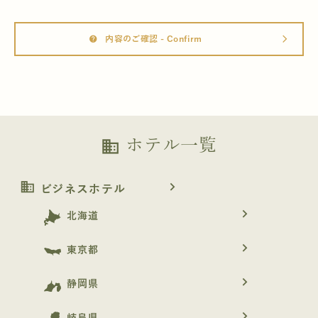
内容のご確認 - Confirm
help
arrow_forward_ios
ホテル一覧
business
business
navigate_next
ビジネスホテル
navigate_next
北海道
navigate_next
東京都
navigate_next
静岡県
navigate_next