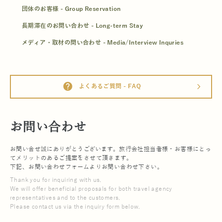
団体のお客様 - Group Reservation
長期滞在のお問い合わせ - Long-term Stay
メディア・取材の問い合わせ - Media/Interview Inquries
help
よくあるご質問 - FAQ
arrow_forward_ios
お問い合わせ
お問い合せ誠にありがとうございます。旅行会社担当者様・お客様にとっ
てメリットのあるご提案をさせて頂きます。
下記、お問い合わせフォームよりお問い合わせ下さい。
Thank you for inquiring with us.
We will offer beneficial proposals for both travel agency
representatives and to the customers.
Please contact us via the inquiry form below.