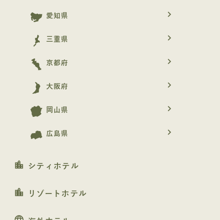
navigate_next
愛知県
navigate_next
三重県
navigate_next
京都府
navigate_next
大阪府
navigate_next
岡山県
navigate_next
広島県
location_city
シティホテル
location_city
リゾートホテル
language