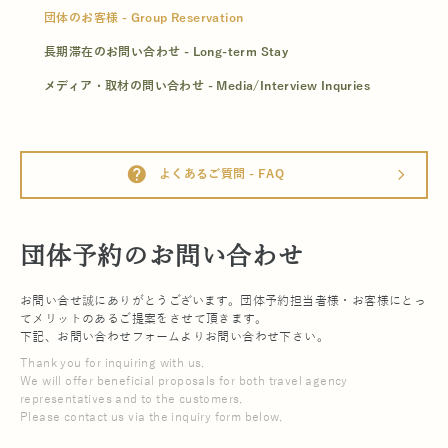
団体のお客様 - Group Reservation
長期滞在のお問い合わせ - Long-term Stay
メディア・取材の問い合わせ - Media/Interview Inquries
help
よくあるご質問 - FAQ
arrow_forward_ios
団体予約のお問い合わせ
お問い合せ誠にありがとうございます。団体予約担当者様・お客様にとっ
てメリットのあるご提案をさせて頂きます。
下記、お問い合わせフォームよりお問い合わせ下さい。
Thank you for inquiring with us.
We will offer beneficial proposals for both travel agency
representatives and to the customers.
Please contact us via the inquiry form below.