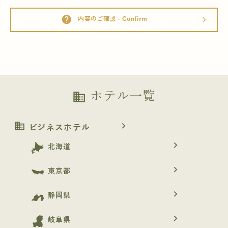
help
内容のご確認 - Confirm
arrow_forward_ios
ホテル一覧
business
business
navigate_next
ビジネスホテル
navigate_next
北海道
navigate_next
東京都
navigate_next
静岡県
navigate_next
岐阜県