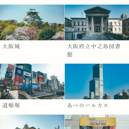
大阪城
大阪府立中之島図書
館
道頓堀
あべのハルカス