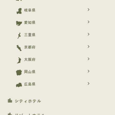
navigate_next
岐阜県
navigate_next
愛知県
navigate_next
三重県
navigate_next
京都府
navigate_next
大阪府
navigate_next
岡山県
navigate_next
広島県
location_city
シティホテル
location_city