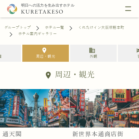
グループトップ
ホテル一覧
くれたけイン大阪堺筋本町
ホテル案内ギャラリー
s
location_on
business
h
備
周辺・観光
外観
周辺・観光
location_on
通天閣
新世界本通商店街