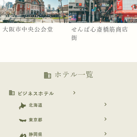
大阪市中央公会堂
せんば心斎橋筋商店
街
ホテル一覧
business
business
navigate_next
ビジネスホテル
navigate_next
北海道
navigate_next
東京都
navigate_next
静岡県