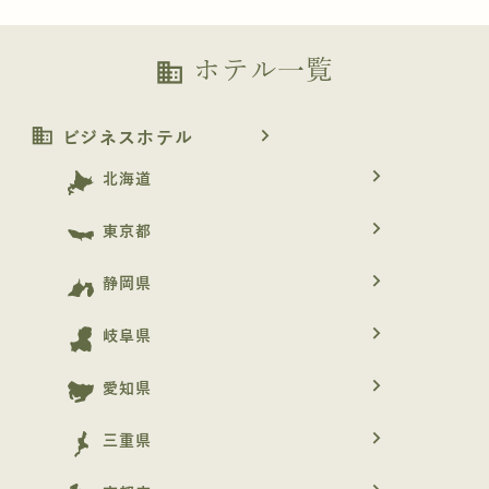
ホテル一覧
business
business
navigate_next
ビジネスホテル
navigate_next
北海道
navigate_next
東京都
navigate_next
静岡県
navigate_next
岐阜県
navigate_next
愛知県
navigate_next
三重県