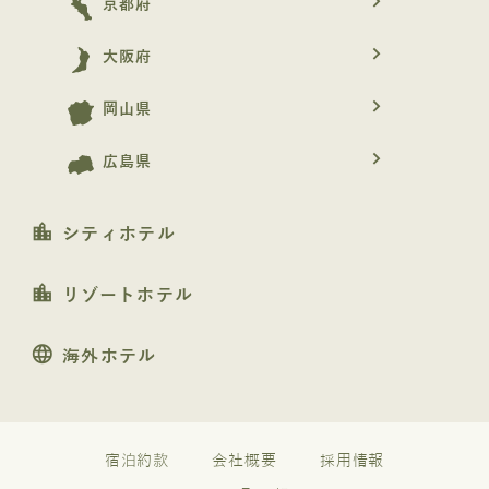
navigate_next
京都府
navigate_next
大阪府
navigate_next
岡山県
navigate_next
広島県
location_city
シティホテル
location_city
リゾートホテル
language
海外ホテル
宿泊約款
会社概要
採用情報