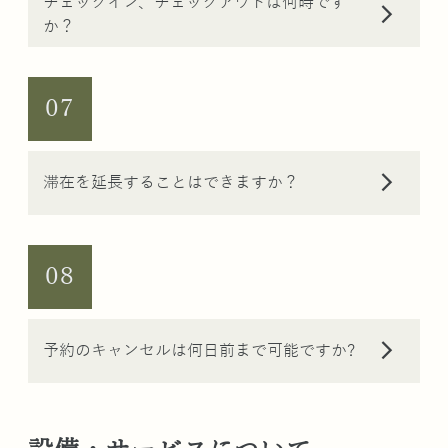
チェックイン、チェックアウトは何時です
arrow_forward_ios
か？
07
arrow_forward_ios
滞在を延長することはできますか？
08
arrow_forward_ios
予約のキャンセルは何日前まで可能ですか?