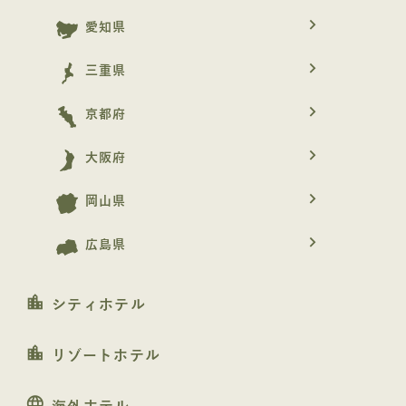
navigate_next
愛知県
navigate_next
三重県
navigate_next
京都府
navigate_next
大阪府
navigate_next
岡山県
navigate_next
広島県
location_city
シティホテル
location_city
リゾートホテル
language