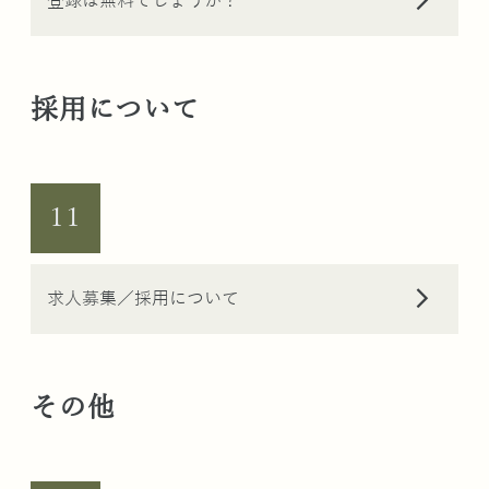
arrow_forward_ios
登録は無料でしょうか？
採用について
11
arrow_forward_ios
求人募集／採用について
その他