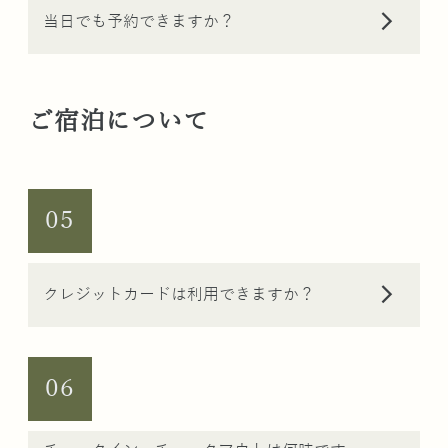
arrow_forward_ios
当日でも予約できますか？
ご宿泊について
05
arrow_forward_ios
クレジットカードは利用できますか？
06