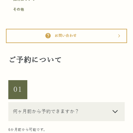
その他
help
お問い合わせ
arrow_forward_ios
ご予約について
01
arrow_forward_ios
何ヶ月前から予約できますか？
6か月前から可能です。