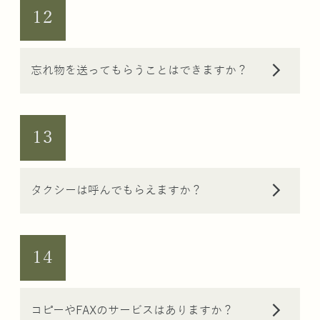
12
arrow_forward_ios
忘れ物を送ってもらうことはできますか？
13
arrow_forward_ios
タクシーは呼んでもらえますか？
14
arrow_forward_ios
コピーやFAXのサービスはありますか？