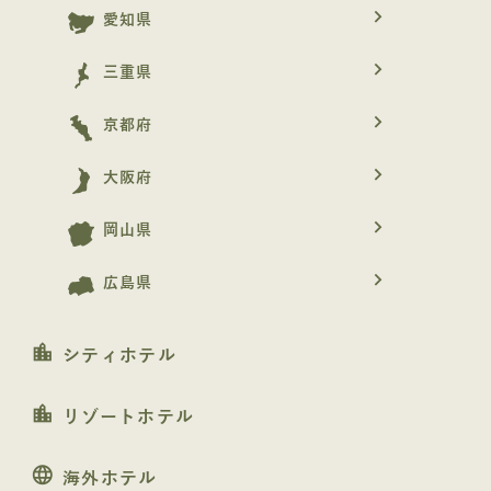
navigate_next
愛知県
navigate_next
三重県
navigate_next
京都府
navigate_next
大阪府
navigate_next
岡山県
navigate_next
広島県
location_city
シティホテル
location_city
リゾートホテル
language
海外ホテル