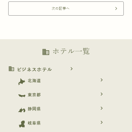
次の記事へ
arrow_forward_ios
ホテル一覧
business
business
navigate_next
ビジネスホテル
navigate_next
北海道
navigate_next
東京都
navigate_next
静岡県
navigate_next
岐阜県