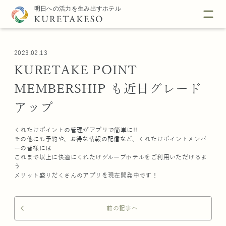
2023.02.13
KURETAKE POINT
MEMBERSHIP も近日グレード
アップ
くれたけポイントの管理がアプリで簡単に!!
その他にも予約や、お得な情報の配信など、くれたけポイントメンバ
ーの皆様には
これまで以上に快適にくれたけグループホテルをご利用いただけるよ
う
メリット盛りだくさんのアプリを現在開発中です！
前の記事へ
arrow_back_ios