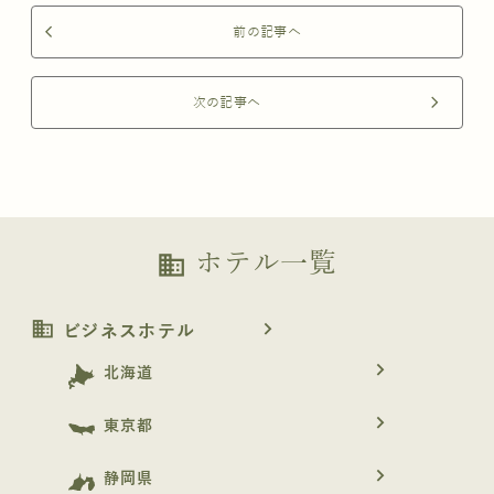
前の記事へ
arrow_back_ios
次の記事へ
arrow_forward_ios
ホテル一覧
business
business
navigate_next
ビジネスホテル
navigate_next
北海道
navigate_next
東京都
navigate_next
静岡県