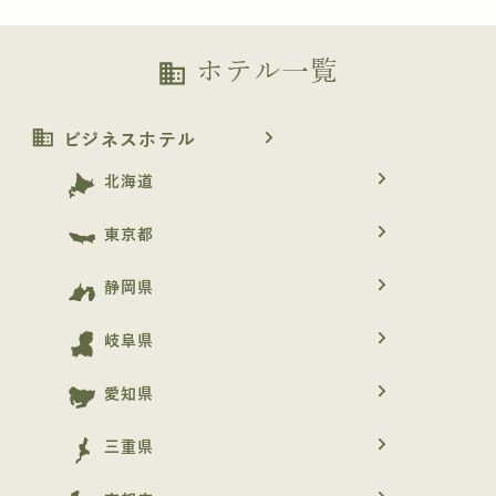
ホテル一覧
business
business
navigate_next
ビジネスホテル
navigate_next
北海道
navigate_next
東京都
navigate_next
静岡県
navigate_next
岐阜県
navigate_next
愛知県
navigate_next
三重県