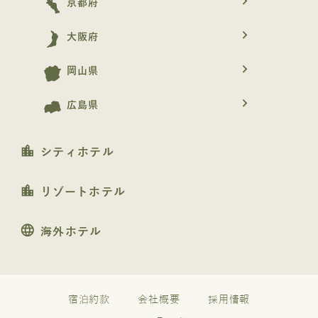
navigate_next
京都府
navigate_next
大阪府
navigate_next
岡山県
navigate_next
広島県
location_city
シティホテル
location_city
リゾートホテル
language
海外ホテル
宿泊約款
会社概要
採用情報