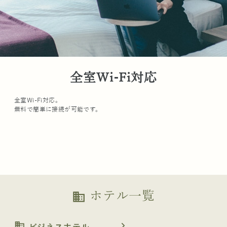
全室Wi-Fi対応
全室Wi-Fi対応。
無料で簡単に接続が可能です。
ホテル一覧
business
business
navigate_next