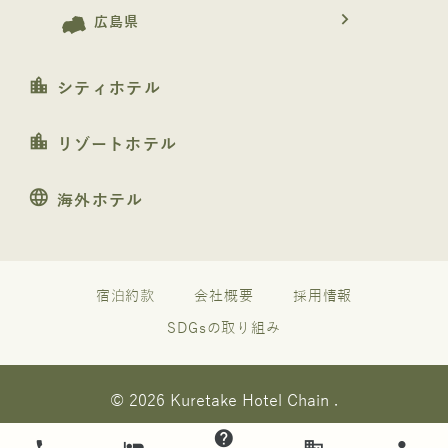
navigate_next
広島県
location_city
シティホテル
location_city
リゾートホテル
language
海外ホテル
宿泊約款
会社概要
採用情報
SDGsの取り組み
© 2026 Kuretake Hotel Chain .
help
phone
hotel
business
how_to_reg