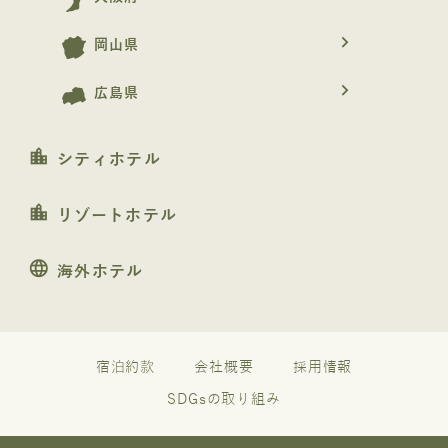
navigate_next
岡山県
navigate_next
広島県
location_city
シティホテル
location_city
リゾートホテル
language
海外ホテル
宿泊約款
会社概要
採用情報
SDGsの取り組み