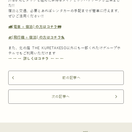
JTBさんとタッグを組んだお得なダイナミックパッケージが出来まし
た!!
宿泊と交通、必要とあればレンタカーの手配までが簡単に行えます、
ぜひご活用ください!!
🚅[電車 + 宿泊] の方はコチラ🚃
🛫[飛行機 + 宿泊] の方はコチラ🛬
また、北の庭 THE KURETAKESO以外にも一部くれたけグループホ
テルでもご利用いただけます
→ → → 詳しくはコチラ ← ← ←
前の記事へ
arrow_back_ios
次の記事へ
arrow_forward_ios