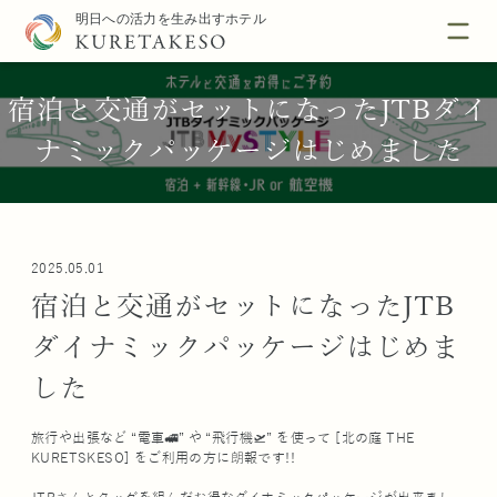
宿泊と交通がセットになったJTBダイ
ナミックパッケージはじめました
2025.05.01
宿泊と交通がセットになったJTB
ダイナミックパッケージはじめま
した
旅行や出張など “電車🚅” や “飛行機🛫” を使って [北の庭 THE
KURETSKESO] をご利用の方に朗報です!!