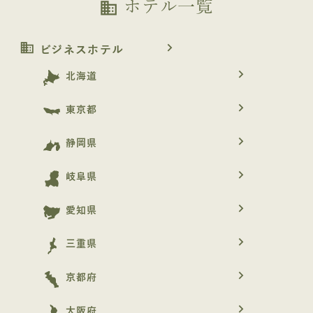
ホテル一覧
business
business
navigate_next
ビジネスホテル
navigate_next
北海道
navigate_next
東京都
navigate_next
静岡県
navigate_next
岐阜県
navigate_next
愛知県
navigate_next
三重県
navigate_next
京都府
navigate_next
大阪府