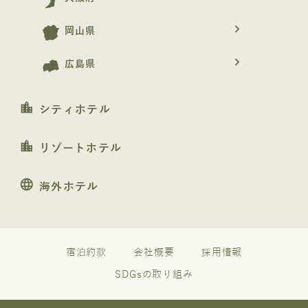
navigate_next
岡山県
navigate_next
広島県
location_city
シティホテル
location_city
リゾートホテル
language
海外ホテル
宿泊約款
会社概要
採用情報
SDGsの取り組み