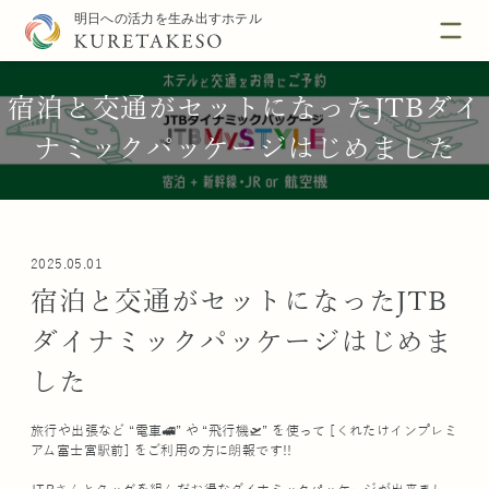
宿泊と交通がセットになったJTBダイ
ナミックパッケージはじめました
2025.05.01
宿泊と交通がセットになったJTB
ダイナミックパッケージはじめま
した
旅行や出張など “電車🚅” や “飛行機🛫” を使って [くれたけインプレミ
アム富士宮駅前] をご利用の方に朗報です!!