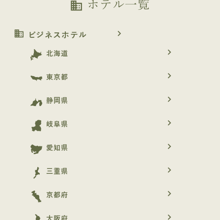
ホテル一覧
business
business
navigate_next
ビジネスホテル
navigate_next
北海道
navigate_next
東京都
navigate_next
静岡県
navigate_next
岐阜県
navigate_next
愛知県
navigate_next
三重県
navigate_next
京都府
navigate_next
大阪府