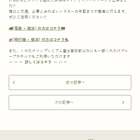
JTBさんとタッグを組んだお得なダイナミックパッケージが出来まし
た!!
宿泊と交通、必要とあればレンタカーの手配までが簡単に行えます、
ぜひご活用ください!!
🚅[電車 + 宿泊] の方はコチラ🚃
🛫[飛行機 + 宿泊] の方はコチラ🛬
また、くれたけインプレミアム富士宮駅前以外にも一部くれたけグル
ープホテルでもご利用いただけます
→ → → 詳しくはコチラ ← ← ←
前の記事へ
arrow_back_ios
次の記事へ
arrow_forward_ios