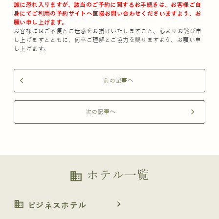
誠に恐れ入りますが、該当のご予約に関するお手続きは、お客様ご自
身にてご利用の予約サイトへ直接お問い合わせくださいますよう、お
願い申し上げます。
お客様にはご不便とご迷惑をお掛けいたしますこと、心よりお詫び申
し上げますとともに、何卒ご理解とご協力を賜りますよう、お願い申
し上げます。
前の記事へ
arrow_back_ios
次の記事へ
arrow_forward_ios
ホテル一覧
business
business
navigate_next
ビジネスホテル