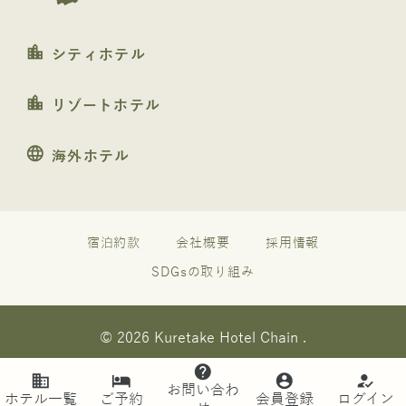
location_city
シティホテル
location_city
リゾートホテル
language
海外ホテル
宿泊約款
会社概要
採用情報
SDGsの取り組み
© 2026 Kuretake Hotel Chain .
help
business
hotel
account_circle
how_to_reg
お問い合わ
ホテル一覧
ご予約
会員登録
ログイン