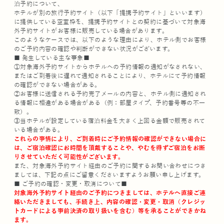
泊予約について、
ホテルが別の旅行予約サイト（以下「提携予約サイト」といいます）
に提供している空室枠を、提携予約サイトとの契約に基づいて対象海
外予約サイトがお客様に販売している場合があります。
このようなケースでは、以下のような理由により、ホテル側でお客様
のご予約内容の確認や判断ができない状況がございます。
■ 発生している主な事象■
①対象海外予約サイトからホテルへの予約情報の通知がなされない、
またはご到着後に遅れて通知されることにより、ホテルにて予約情報
の確認ができない場合がある。
②お客様に送信される予約完了メールの内容と、ホテル側に通知され
る情報に相違がある場合がある（例：部屋タイプ、予約番号等の不一
致）。
③当ホテルが設定している宿泊料金を大きく上回る金額で販売されて
いる場合がある。
これらの事情により、ご到着時にご予約情報の確認ができない場合に
は、ご宿泊確認にお時間を頂戴することや、やむを得ずご宿泊をお断
りさせていただく可能性がございます。
また、対象海外予約サイト経由のご予約に関するお問い合わせにつき
ましては、下記の点にご留意くださいますようお願い申し上げます。
■ ご予約の確認・変更・取消について■
対象海外予約サイト経由のご予約につきましては、ホテルへ直接ご連
絡いただきましても、手続き上、内容の確認・変更・取消（クレジッ
トカードによる事前決済の取り扱いを含む）等を承ることができかね
ます。