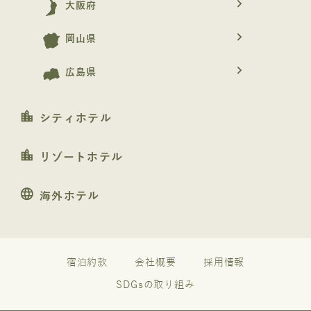
navigate_next
大阪府
navigate_next
岡山県
navigate_next
広島県
location_city
シティホテル
location_city
リゾートホテル
language
海外ホテル
宿泊約款
会社概要
採用情報
SDGsの取り組み