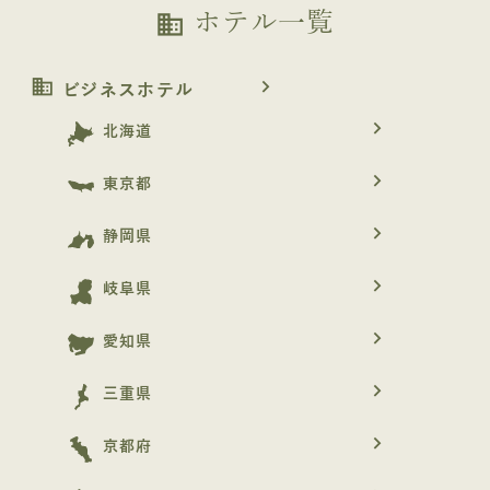
ホテル一覧
business
business
navigate_next
ビジネスホテル
navigate_next
北海道
navigate_next
東京都
navigate_next
静岡県
navigate_next
岐阜県
navigate_next
愛知県
navigate_next
三重県
navigate_next
京都府