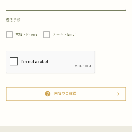
返信手段
電話 - Phone
メール - Email
help
内容のご確認
arrow_forward_ios