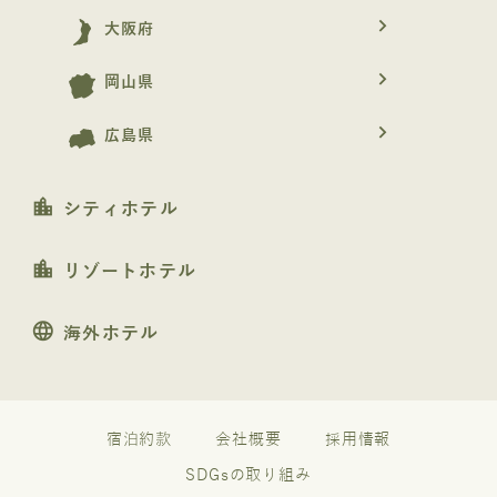
navigate_next
大阪府
navigate_next
岡山県
navigate_next
広島県
location_city
シティホテル
location_city
リゾートホテル
language
海外ホテル
宿泊約款
会社概要
採用情報
SDGsの取り組み