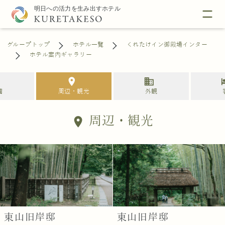
グループトップ
ホテル一覧
くれたけイン御殿場インター
ホテル案内ギャラリー
s
location_on
business
h
備
周辺・観光
外観
周辺・観光
location_on
東山旧岸邸
東山旧岸邸