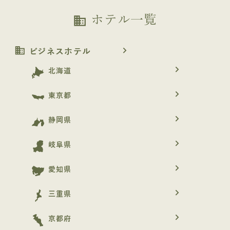
ホテル一覧
business
business
navigate_next
ビジネスホテル
navigate_next
北海道
navigate_next
東京都
navigate_next
静岡県
navigate_next
岐阜県
navigate_next
愛知県
navigate_next
三重県
navigate_next
京都府