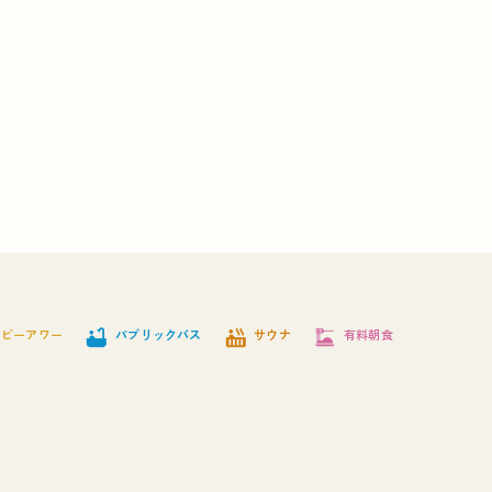
bathtub
hot_tub
dinner_dining
ッピーアワー
パブリックバス
サウナ
有料朝食