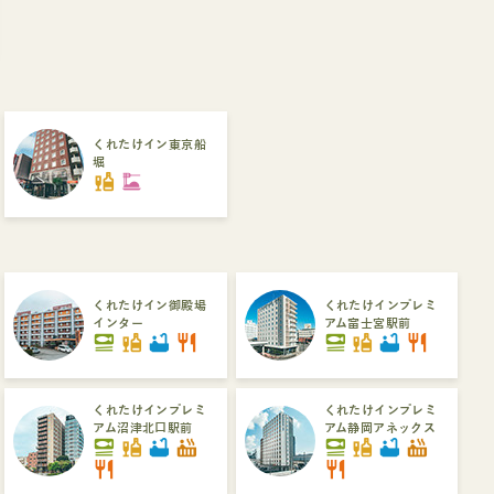
くれたけイン東京船
堀
liquor
dinner_dining
くれたけイン御殿場
くれたけインプレミ
インター
アム富士宮駅前
set_meal
liquor
bathtub
restaurant
set_meal
liquor
bathtub
restaurant
くれたけインプレミ
くれたけインプレミ
アム沼津北口駅前
アム静岡アネックス
set_meal
liquor
bathtub
hot_tub
set_meal
liquor
bathtub
hot_tub
restaurant
restaurant