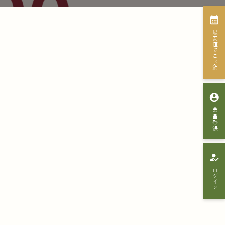
calendar_month
最安値でご予約
account_circle
会員登録
how_to_reg
ログイン