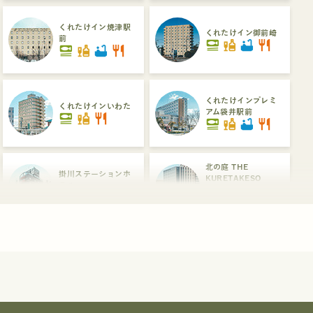
くれたけイン焼津駅
くれたけイン御前崎
前
set_meal
liquor
bathtub
restaurant
set_meal
liquor
bathtub
restaurant
くれたけインプレミ
くれたけインいわた
アム袋井駅前
set_meal
liquor
restaurant
set_meal
liquor
bathtub
restaurant
北の庭 THE
掛川ステーションホ
KURETAKESO
テル
set_meal
liquor
bathtub
hot_tub
liquor
restaurant
dinner_dining
くれたけイン浜松駅
浜松ステーションホ
南口プレミアム
テル
set_meal
liquor
bathtub
hot_tub
liquor
hot_tub
restaurant
dinner_dining