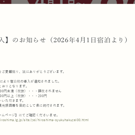
】のお知らせ（2026年4月1日宿泊より）
をご愛顧賜り、誠にありがとうございます。
条例により宿泊税の導入が通知されました。
とおりとなります。
00円未満（税抜）・・・課税されません
00円以上（税抜）・・・200円
いいただきます。
観光振興等を目的として県に納付されます。
ームページ】にてご確認くださいませ。
iroshima.lg.jp/site/zei/hiroshima-syukuhakuzei00.html