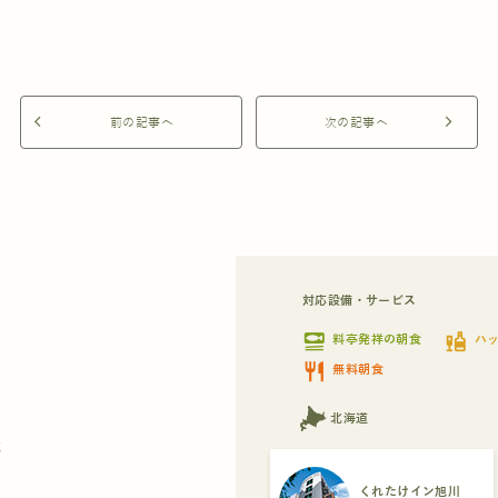
arrow_back_ios
前の記事へ
次の記事へ
arrow_forward_ios
対応設備・サービス
set_meal
liquor
料亭発祥の朝食
ハ
restaurant
無料朝食
北海道
都
くれたけイン旭川