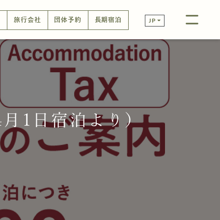
口
旅行会社
団体予約
長期宿泊
JP
4月1日宿泊より）