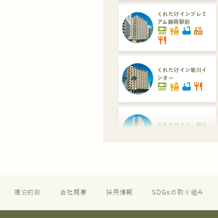
くれたけインプレミ
アム静岡駅前
set_meal
liquor
bathtub
hot_tub
restaurant
くれたけイン菊川イ
ンター
set_meal
liquor
bathtub
restaurant
くれたけイン・掛川
set_meal
liquor
くれたけイン・セン
トラル浜松
set_meal
liquor
restaurant
宿泊約款
会社概要
採用情報
SDGsの取り組み