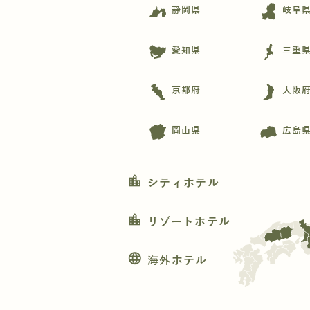
静岡県
岐阜
愛知県
三重
京都府
大阪
岡山県
広島
location_city
シティホテル
location_city
リゾートホテル
language
海外ホテル