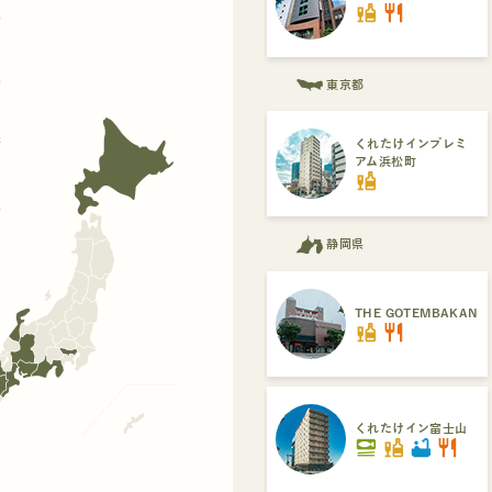
liquor
restaurant
県
県
東京都
府
くれたけインプレミ
アム浜松町
liquor
県
静岡県
THE GOTEMBAKAN
liquor
restaurant
くれたけイン富士山
set_meal
liquor
bathtub
restaurant