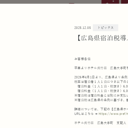
2025.12.05
トピックス
【広島県宿泊税導入
お客様各位
平素よりホテル呉竹荘 広島大手町
2026年4月1日より、広島県より
​税率は宿泊者１人１泊につき以下の
宿泊料金（１人１泊・税抜き）6,0
宿泊料金（１人１泊・税抜き）6,0
※宿泊税は宿泊料金とは別にお支払
※宿泊税は広島県の条例に基づき、
詳細については、下記の【広島県ホ
URLはこちら ↠
https://www.pref.h
ホテル呉竹荘 広島大手町 支配人