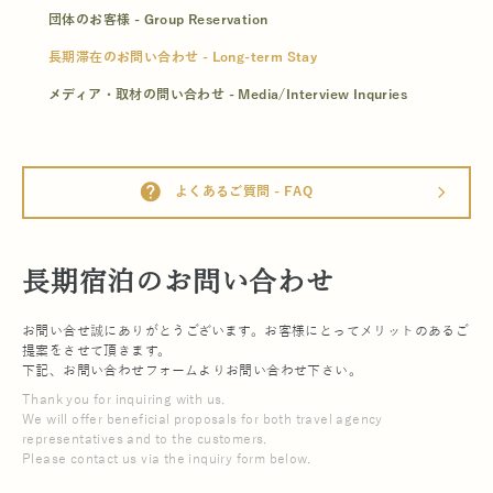
団体のお客様 - Group Reservation
長期滞在のお問い合わせ - Long-term Stay
メディア・取材の問い合わせ - Media/Interview Inquries
help
よくあるご質問 - FAQ
arrow_forward_ios
長期宿泊のお問い合わせ
お問い合せ誠にありがとうございます。お客様にとってメリットのあるご
提案をさせて頂きます。
下記、お問い合わせフォームよりお問い合わせ下さい。
Thank you for inquiring with us.
We will offer beneficial proposals for both travel agency
representatives and to the customers.
Please contact us via the inquiry form below.