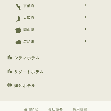
navigate_next
京都府
navigate_next
大阪府
navigate_next
岡山県
navigate_next
広島県
location_city
シティホテル
location_city
リゾートホテル
language
海外ホテル
宿泊約款
会社概要
採用情報