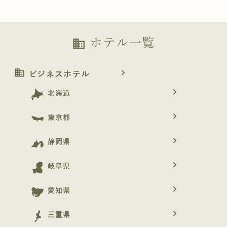
ホテル一覧
business
business
navigate_next
ビジネスホテル
navigate_next
北海道
navigate_next
東京都
navigate_next
静岡県
navigate_next
岐阜県
navigate_next
愛知県
navigate_next
三重県