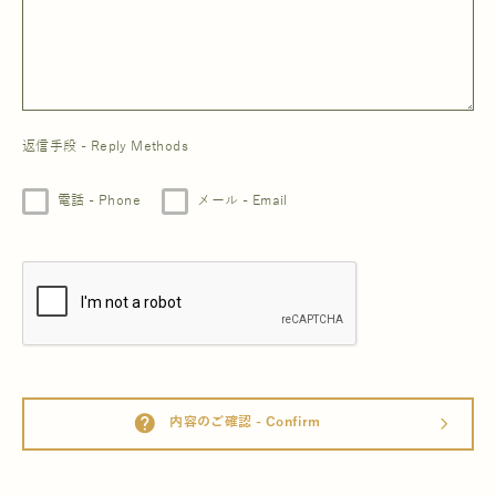
返信手段 - Reply Methods
電話 - Phone
メール - Email
help
内容のご確認 - Confirm
arrow_forward_ios