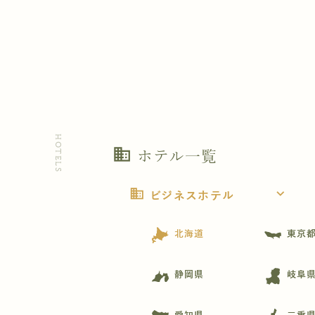
HOTELS
business
ホテル一覧
business
expand_more
ビジネスホテル
北海道
東京
静岡県
岐阜