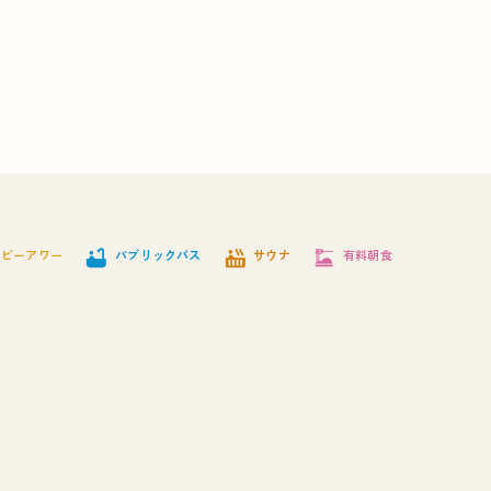
bathtub
hot_tub
dinner_dining
ッピーアワー
パブリックバス
サウナ
有料朝食