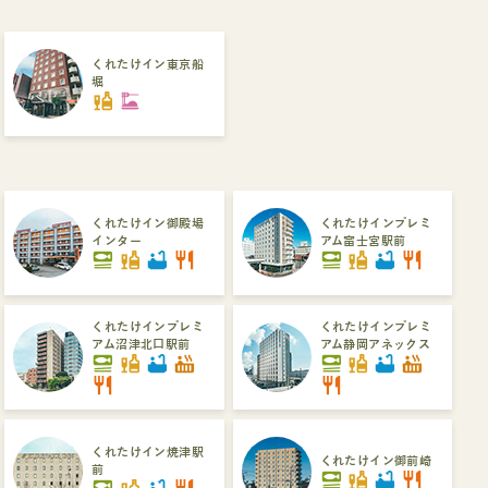
くれたけイン東京船
堀
liquor
dinner_dining
くれたけイン御殿場
くれたけインプレミ
インター
アム富士宮駅前
set_meal
liquor
bathtub
restaurant
set_meal
liquor
bathtub
restaurant
くれたけインプレミ
くれたけインプレミ
アム沼津北口駅前
アム静岡アネックス
set_meal
liquor
bathtub
hot_tub
set_meal
liquor
bathtub
hot_tub
restaurant
restaurant
くれたけイン焼津駅
くれたけイン御前崎
前
set_meal
liquor
bathtub
restaurant