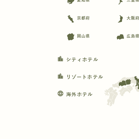
愛知県
三重
京都府
大阪
岡山県
広島
location_city
シティホテル
location_city
リゾートホテル
language
海外ホテル