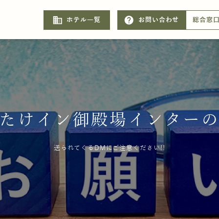
business
help
ホテル一覧
お問い合わせ
総合窓
たけイン御殿場インター
送られてくるDMにご注意ください!!