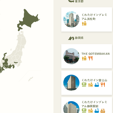
県
東京都
府
くれたけインプレミ
アム浜松町
liquor
県
静岡県
THE GOTEMBAKAN
liquor
restaurant
くれたけイン富士山
set_meal
liquor
bathtub
restaurant
くれたけインプレミ
アム静岡駅前
set_meal
liquor
bathtub
hot_tub