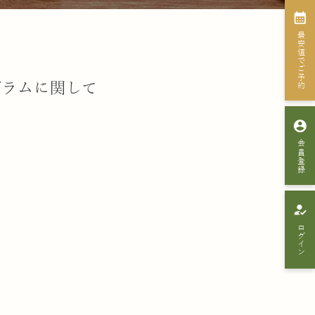
calendar_month
最安値でご予約
グラムに関して
account_circle
会員登録
how_to_reg
ログイン