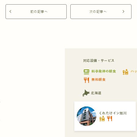
arrow_back_ios
前の記事へ
次の記事へ
arrow_forward_ios
対応設備・サービス
set_meal
liquor
料亭発祥の朝食
ハ
restaurant
無料朝食
北海道
都
くれたけイン旭川
liquor
restaurant
県