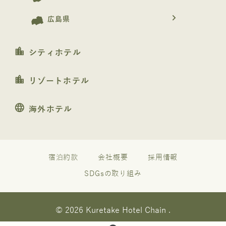
navigate_next
広島県
location_city
シティホテル
location_city
リゾートホテル
language
海外ホテル
宿泊約款
会社概要
採用情報
SDGsの取り組み
© 2026 Kuretake Hotel Chain .