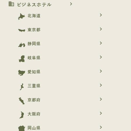
business
navigate_next
ビジネスホテル
navigate_next
北海道
navigate_next
東京都
navigate_next
静岡県
navigate_next
岐阜県
navigate_next
愛知県
navigate_next
三重県
navigate_next
京都府
navigate_next
大阪府
navigate_next
岡山県