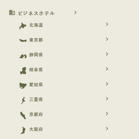
business
navigate_next
ビジネスホテル
navigate_next
北海道
navigate_next
東京都
navigate_next
静岡県
navigate_next
岐阜県
navigate_next
愛知県
navigate_next
三重県
navigate_next
京都府
navigate_next
大阪府