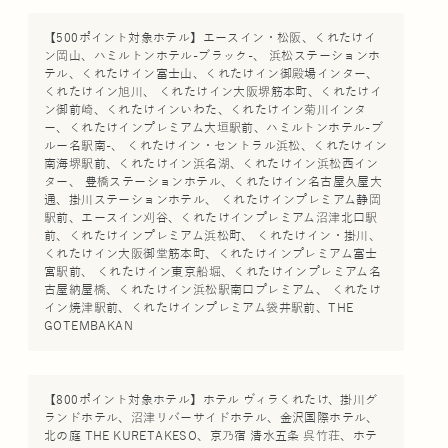
【500ポイント対象ホテル】エースイン・松阪、くれたけイ
ン岡山、ハミルトンホテル-ブラック-、 浜松ステーションホ
テル、くれたけイン富士山、くれたけイン御殿場インター、
くれたけイン旭川、 くれたけイン大阪堺筋本町、くれたけイ
ン御前崎、くれたけインいわた、くれたけイン菊川インタ
ー、くれたけインプレミアム大垣駅前、ハミルトンホテル-ブ
ルー名駅南-、 くれたけイン・セントラル浜松、くれたけイン
南海堺駅前、くれたけイン浜名湖、くれたけイン浜松西イン
ター、 豊橋ステーションホテル、くれたけイン名古屋久屋大
通、掛川ステーションホテル、 くれたけインプレミアム静岡
駅前、エースイン刈谷、くれたけインプレミアム沼津北口駅
前、くれたけインプレミアム浜松町、 くれたけイン・掛川、
くれたけイン大阪御堂筋本町、くれたけインプレミアム富士
宮駅前、 くれたけイン東京船堀、くれたけインプレミアム名
古屋納屋橋、くれたけイン浜松駅南口プレミアム、 くれたけ
イン焼津駅前、くれたけインプレミアム袋井駅前、THE
GOTEMBAKAN
【800ポイント対象ホテル】ホテル ヴィラくれたけ、掛川グ
ランドホテル、沼津リバーサイドホテル、金沢国際ホテル、
北の庭 THE KURETAKESO、京乃宿 清水五条 呉竹荘、ホテ