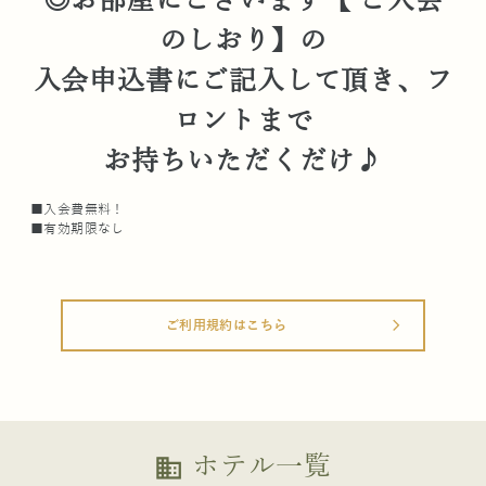
◎お部屋にございます【 ご入会
のしおり】の
入会申込書にご記入して頂き、フ
ロントまで
お持ちいただくだけ♪
■入会費無料！
■有効期限なし
ご利用規約はこちら
arrow_forward_ios
ホテル一覧
business