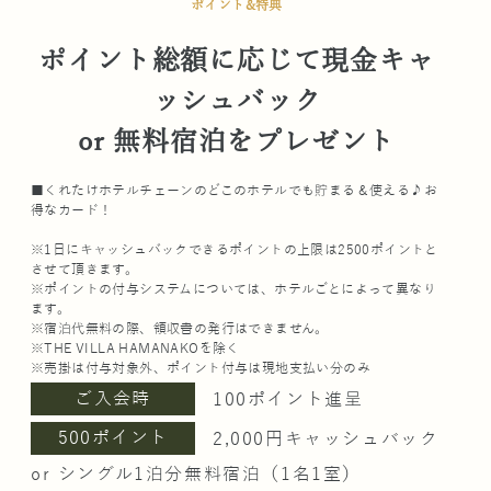
ポイント&特典
ポイント総額に応じて現金キャ
ッシュバック
or 無料宿泊をプレゼント
■くれたけホテルチェーンのどこのホテルでも貯まる＆使える♪お
得なカード！
※1日にキャッシュバックできるポイントの上限は2500ポイントと
させて頂きます。
※ポイントの付与システムについては、ホテルごとによって異なり
ます。
※宿泊代無料の際、領収書の発行はできません。
※THE VILLA HAMANAKOを除く
※売掛は付与対象外、ポイント付与は現地支払い分のみ
ご入会時
100ポイント進呈
500ポイント
2,000円キャッシュバック
or シングル1泊分無料宿泊（1名1室）