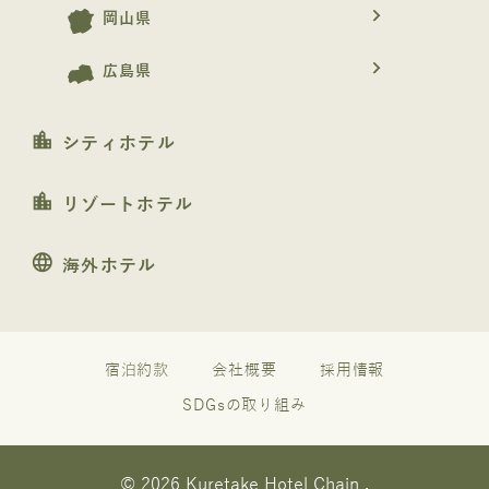
navigate_next
岡山県
navigate_next
広島県
location_city
シティホテル
location_city
リゾートホテル
language
海外ホテル
宿泊約款
会社概要
採用情報
SDGsの取り組み
© 2026 Kuretake Hotel Chain .