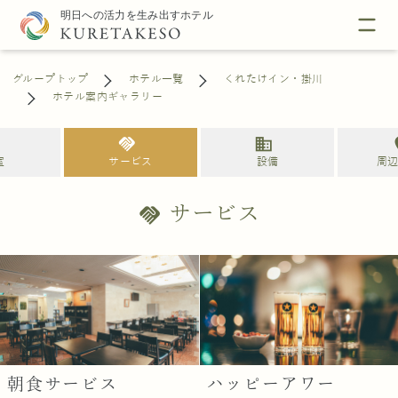
グループトップ
ホテル一覧
くれたけイン・掛川
ホテル案内ギャラリー
l
handshake
business
loc
室
サービス
設備
周
サービス
handshake
朝食サービス
ハッピーアワー