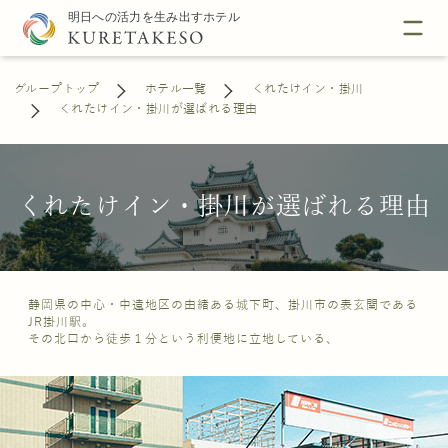
グループトップ
ホテル一覧
くれたけイン・掛川
くれたけイン・掛川が選ばれる理由
くれたけイン・掛川が選ばれる理由
静岡県の中心・中遠地区の由緒ある城下町、掛川市の表玄関である
JR掛川駅。
その北口から徒歩１分という利便地に立地している、