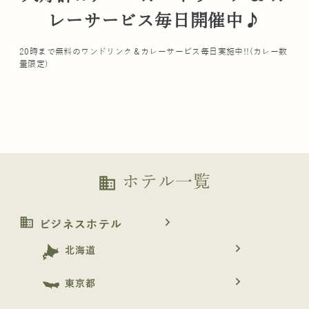
レーサービス毎日開催中♪
20時まで無料のワンドリンク＆カレーサービス毎日実施中!!(カレー数
量限定)
ホテル一覧
business
business
navigate_next
ビジネスホテル
navigate_next
北海道
navigate_next
東京都