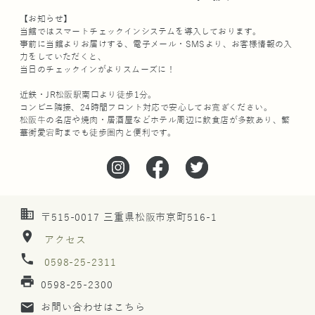
【お知らせ】
当館ではスマートチェックインシステムを導入しております。
事前に当館よりお届けする、電子メール・SMSより、お客様情報の入
力をしていただくと、
当日のチェックインがよりスムーズに！
近鉄・JR松阪駅南口より徒歩1分。
コンビニ隣接、24時間フロント対応で安心してお寛ぎください。
松阪牛の名店や焼肉・居酒屋などホテル周辺に飲食店が多数あり、繁
華街愛宕町までも徒歩圏内と便利です。
business
〒515-0017 三重県松阪市京町516-1
location_on
アクセス
phone
0598-25-2311
print
0598-25-2300
mail
お問い合わせはこちら