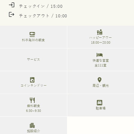
login
チェックイン / 15:00
logout
チェックアウト / 10:00
liquor
set_meal
ハッピーアワー
料亭発祥の朝食
18:00～20:00
hotel
サービス
快適な客室
全111室
local_laundry_service
location_on
コインランドリー
周辺・観光
restaurant
garage
無料朝食
駐車場
6:30~9:30
apartment
施設紹介