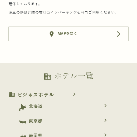
確保しております。
満車の際は近隣の有料コインパーキングを各自ご利用ください。
location_on
arrow_forward_ios
MAPを開く
ホテル一覧
business
business
navigate_next
ビジネスホテル
navigate_next
北海道
navigate_next
東京都
navigate_next
静岡県