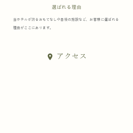
選ばれる理由
当ホテルが誇るおもてなしや自慢の施設など、お客様に選ばれる
理由がここにあります。
アクセス
location_on