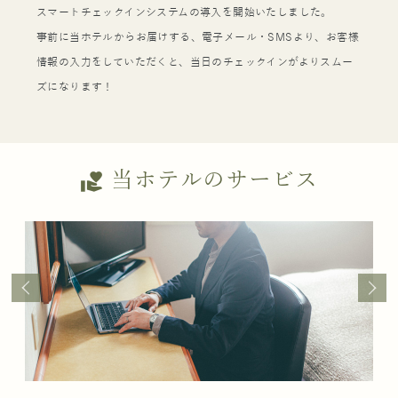
スマートチェックインシステムの導入を開始いたしました。
事前に当ホテルからお届けする、電子メール・SMSより、お客様
情報の入力をしていただくと、当日のチェックインがよりスムー
ズになります！
当ホテルのサービス
volunteer_activism