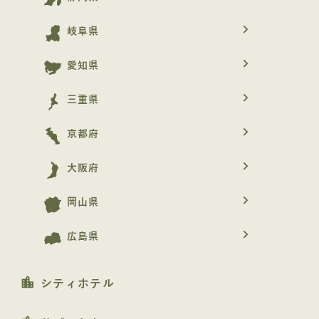
navigate_next
岐阜県
navigate_next
愛知県
navigate_next
三重県
navigate_next
京都府
navigate_next
大阪府
navigate_next
岡山県
navigate_next
広島県
location_city
シティホテル