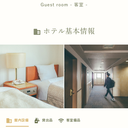
Guest room - 客室 -
ホテル基本情報
business
business
sanitizer
wifi
館内設備
貸出品
客室備品