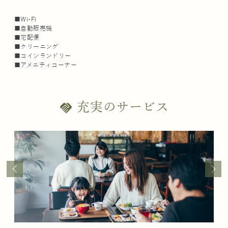
■Wi-Fi
■自動販売機
■宅配便
■クリーニング
■コインランドリー
■アメニティコーナー
充実のサービス
handshake