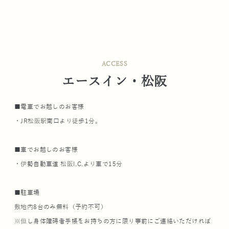
ACCESS
エースイン・松阪
■電車でお越しのお客様
・JR松阪駅南口より徒歩1分。
■車でお越しのお客様
・伊勢自動車道 松阪I.C.より車で15分
■駐車場
敷地内8台のみ無料（予約不可）
※但し身体障碍者手帳をお持ちの方に限り事前にご連絡いただければ