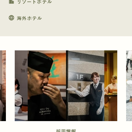
location_city
リゾートホテル
language
海外ホテル
採用情報