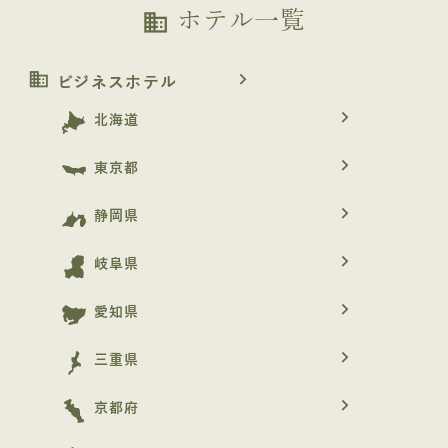
ホテル一覧
business
business
navigate_next
ビジネスホテル
navigate_next
北海道
navigate_next
東京都
navigate_next
静岡県
navigate_next
岐阜県
navigate_next
愛知県
navigate_next
三重県
navigate_next
京都府