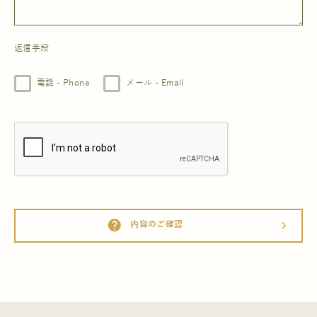
返信手段
電話 - Phone
メール - Email
help
内容のご確認
arrow_forward_ios