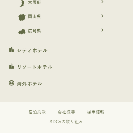
navigate_next
大阪府
navigate_next
岡山県
navigate_next
広島県
location_city
シティホテル
location_city
リゾートホテル
language
海外ホテル
宿泊約款
会社概要
採用情報
SDGsの取り組み