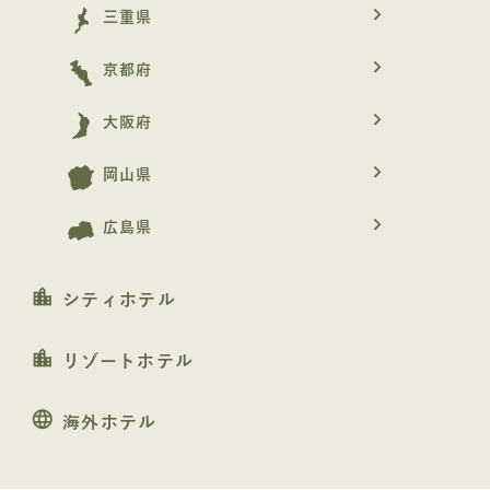
navigate_next
三重県
navigate_next
京都府
navigate_next
大阪府
navigate_next
岡山県
navigate_next
広島県
location_city
シティホテル
location_city
リゾートホテル
language
海外ホテル