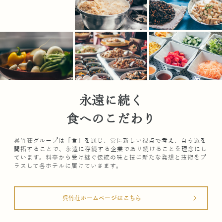
永遠に続く
食へのこだわり
呉竹荘グループは「食」を通じ、常に新しい視点で考え、自ら道を
開拓することで、永遠に存続する企業であり続けることを理念にし
ています。料亭から受け継ぐ伝統の味と技に新たな発想と技術をプ
ラスして各ホテルに届けていきます。
呉竹荘ホームページはこちら
arrow_forward_ios