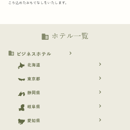
ころ込めたおもてなしをいたします。
ホテル一覧
business
business
navigate_next
ビジネスホテル
navigate_next
北海道
navigate_next
東京都
navigate_next
静岡県
navigate_next
岐阜県
navigate_next
愛知県