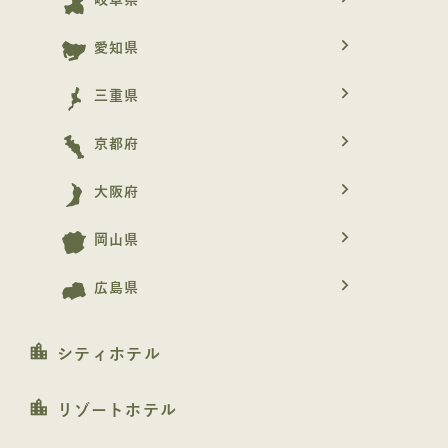
岐阜県
navigate_next
愛知県
navigate_next
三重県
navigate_next
京都府
navigate_next
大阪府
navigate_next
岡山県
navigate_next
広島県
location_city
シティホテル
location_city
リゾートホテル