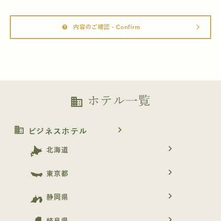
内容のご確認 - Confirm
help
arrow_forward_ios
ホテル一覧
business
business
navigate_next
ビジネスホテル
navigate_next
北海道
navigate_next
東京都
navigate_next
静岡県
navigate_next