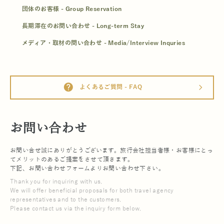
団体のお客様 - Group Reservation
長期滞在のお問い合わせ - Long-term Stay
メディア・取材の問い合わせ - Media/Interview Inquries
help
よくあるご質問 - FAQ
arrow_forward_ios
お問い合わせ
お問い合せ誠にありがとうございます。旅行会社担当者様・お客様にとっ
てメリットのあるご提案をさせて頂きます。
下記、お問い合わせフォームよりお問い合わせ下さい。
Thank you for inquiring with us.
We will offer beneficial proposals for both travel agency
representatives and to the customers.
Please contact us via the inquiry form below.