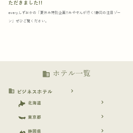
ただきました!!
every.しずおかの「夏休み特別企画!!みやぞんが行く!静岡の注目ゾー
ン」ぜひご覧ください。
ホテル一覧
business
business
navigate_next
ビジネスホテル
navigate_next
北海道
navigate_next
東京都
navigate_next
静岡県