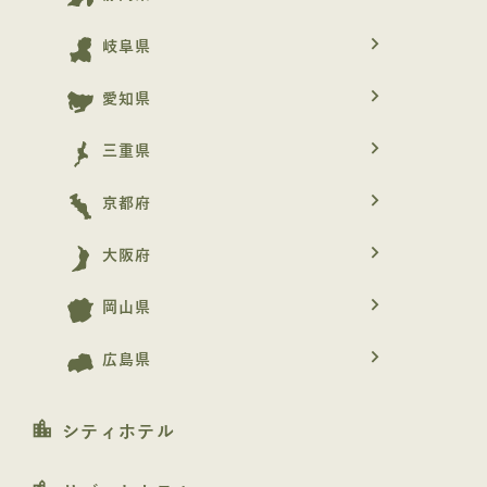
navigate_next
岐阜県
navigate_next
愛知県
navigate_next
三重県
navigate_next
京都府
navigate_next
大阪府
navigate_next
岡山県
navigate_next
広島県
location_city
シティホテル